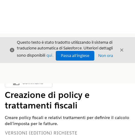
Questo testo è stato tradotto utilizzando il sistema di
traduzione automatica di Salesforce. Ulteriori dettagli
Chiudi
Chiud
Chiudi
sono disponibili
qui
.
Passa all'inglese
Non ora
Sommario
Mostra sommario
Creazione di policy e
trattamenti fiscali
Creare policy fiscali e relativi trattamenti per definire il calcolo
dell'imposta per le fatture.
VERSIONI (EDITION) RICHIESTE