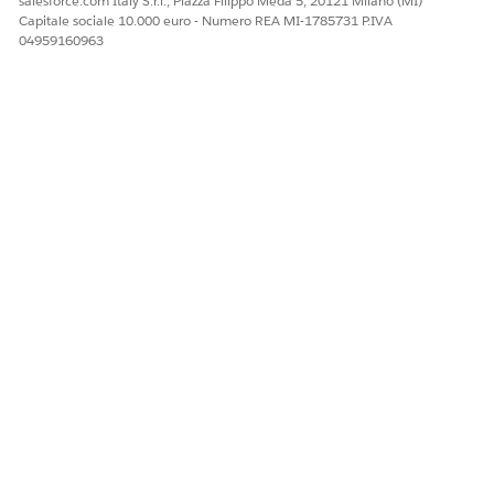
salesforce.com Italy S.r.l., Piazza Filippo Meda 5, 20121 Milano (MI)
ordinato
Capitale sociale 10.000 euro - Numero REA MI-1785731 P.IVA
correlato
04959160963
Manuale
Nessun
Utilizza il
trattamento
trattamento
imposte
imposte
predefinito
predefinito
selezionato per
selezionato per
la policy fiscale
l'organizzazione
Salesforce
Manuale
Nessun
Il calcolo
trattamento
dell'imposta non
imposte
riesce
predefinito
selezionato per
l'organizzazione
Salesforce
Persona
Nessuna entità
Utilizza il
giuridica
giuridica
trattamento
specificata per il
fiscale della
prodotto o
persona
l'ordine correlato
giuridica
predefinita