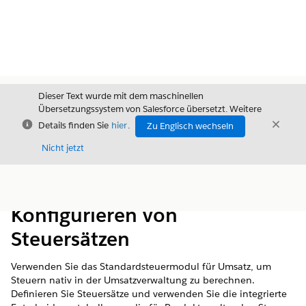
Dieser Text wurde mit dem maschinellen
Übersetzungssystem von Salesforce übersetzt. Weitere
Schließen
Schli
Details finden Sie
hier
.
Zu Englisch wechseln
Schließ
Nicht jetzt
Inhalt
Inhalt anzeigen
Konfigurieren von
Steuersätzen
Verwenden Sie das Standardsteuermodul für Umsatz, um
Steuern nativ in
der Umsatzverwaltung
zu berechnen.
Definieren Sie Steuersätze und verwenden Sie die integrierte