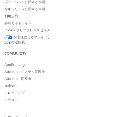
プライバシーに関する声明
れていることを確認します。
税コードを入力します。
セキュリティに関する声明
ここで定義された税コードは、税金処理および税金処理項目レ
利用規約
コードで税率の適用方法を決定するために使用されます。トラ
参加ガイドライン:
ンザクション処理中に正しい税率が適用されるように、税設定
全体で同じ税コードが一貫して参照されるようにします。
Cookie プリファレンスセンター
税率が適用される国 (地理) または都道府県 (地理) を入力しま
お客様によるプライバシー
す。
設定の選択肢
国 (地理) および都道府県 (地理) レコードは、正しい
ISO コー
ド
で作成する必要があります。
COMMUNITY
通貨 ISO コードを選択します。
この項目は、マルチ通貨組織でのみ使用できます。この項目が
AppExchange
表示されない場合は、ページレイアウトから追加します。
Salesforce システム管理者
税率をパーセントまたは定額で入力します。
Salesforce 開発者
Revenue Managementで
は、税率値または均一税額値は検証
されません。税率が 0% より大きいか、定額が正の値である
Trailhead
ことを確認します。
トレーニング
アプリケーションベースを選択します。
トラスト
税金
の計算で総税額と正味税額がどのように使用されるか
は、「収益管理による税率の決定と適用
方法」セクションを
参照してください。