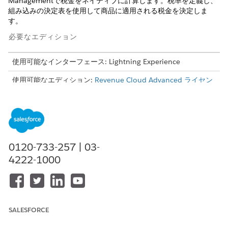
Management
で税金をネイティブに計算します。税率を定義し、
組み込みの決定表を使用して商品に適用される税金を決定しま
す。
必要なエディション
使用可能なインターフェース: Lightning Experience
使用可能なエディション:
Revenue Cloud Advanced ライセン
ス
または Revenue Cloud Billing ライセンスがある
Enterprise
Edition、
Unlimited
Edition、および
Developer
Edition
必要なユーザー権限
税率を設定する
「税金管理者」権限セット
0120-733-257 | 03-
4222-1000
税率設定を合理化するには、国 (地理) および税率オブジェクトの
共有アクセスと共有ルールを必ず指定します。
アプリケーションランチャーで、[
税率] を
見つけて選択しま
す。
SALESFORCE
[新規]
をクリックします。
レート適用が [
Revenue Management (
収益管理)] に設定さ