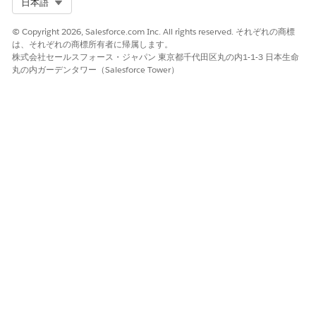
優先度を入力します。
Select Org
日本語
複数の税率が 1 つのトランザクションに一致する場合、
Revenue Management
はこの値を使用して実行順序を決定
© Copyright 2026, Salesforce.com Inc. All rights reserved. それぞれの商標
は、それぞれの商標所有者に帰属します。
します。低い値が最初に実行され、優先度 1 が優先度 2 より
株式会社セールスフォース・ジャパン 東京都千代田区丸の内1-1-3 日本生命
も優先されます (以下同様)。
丸の内ガーデンタワー（Salesforce Tower）
税率が商品に固有の場合は、商品コードを入力します。
商品コードは、Salesforce 組織のそれぞれの商品から見つけ
ることができます。たとえば、請求書品目には、関連付けられ
た商品への参照が含まれます。ここで指定した商品コードが取
引の商品コードと照合され、適用される税率が決定されます。
開始日と終了日を入力して、この税率レコードの有効性を定義
します。
法人を選択します。
Revenue Management
では法人エントリは必須ではありませ
んが、法人別のトランザクションを管理して税率を対応付ける
には、法人エントリを追加する必要があります。
変更内容を保存します。
Salesforce 組織で税率レコードが変更または追加されるたび
に、[Revenue Standard Tax Entries (収益標準税金エントリ)]
決定表を確認して更新します。
関連トピック
種別を [収益標準税金エンジン] に設定して
税金エンジン
レコード