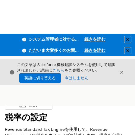
システム管理者に対するフィッシング耐性MFA・全従業員ユーザーMFAの適用のお知らせ
続きを読む
Clo
ただいま大変多くのお問い合わせをいただいており、ご連絡までにお時間を頂戴しております
続きを読む
Clo
この文章は Salesforce 機械翻訳システムを使用して翻訳
されました。詳細は
こちら
をご参照ください。
閉じる
閉じ
閉じる
英語に切り替える
今はしません
目次
目次を表示
税率の設定
Revenue Standard Tax Engineを使用して、
Revenue