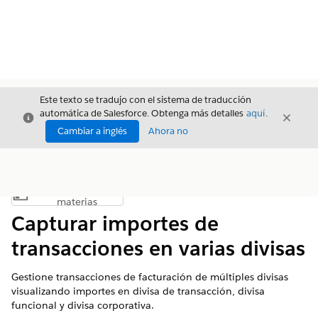
Este texto se tradujo con el sistema de traducción
automática de Salesforce. Obtenga más detalles
aquí
.
Cerrar
Cerrar
Cerrar
Cambiar a inglés
Ahora no
Índice de
Mostrar índice de materias
materias
Capturar importes de
transacciones en varias divisas
Gestione transacciones de facturación de múltiples divisas
visualizando importes en divisa de transacción, divisa
funcional y divisa corporativa.