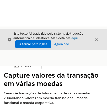
Este texto foi traduzido pelo sistema de tradução
automática da Salesforce. Mais detalhes
aqui
.
Fechar
Fecha
Fechar
Alternar para inglês
Agora não
Índice
Mostrar índice
Capture valores da transação
em várias moedas
Gerencie transações de faturamento de várias moedas
visualizando valores em moeda transacional, moeda
funcional e moeda corporativa.