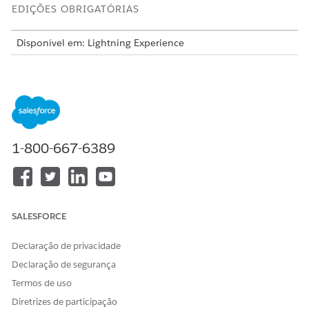
EDIÇÕES OBRIGATÓRIAS
Disponível em: Lightning Experience
Disponível em: Edições
Enterprise
,
Unlimited
e
Developer
com gerenciamento de receita (anteriormente Revenue
Cloud)
O recurso está disponível para os registros de nota de
fatura e crédito e seus registros relacionados com
a licença
Revenue Cloud Advanced ou a licença Revenue Cloud
1-800-667-6389
Billing
.
Esse recurso está disponível para os registros de
Pagamento, Reembolso e Aviso de débito e seus registros
relacionados com
a licença Revenue Cloud Billing
. Entre
SALESFORCE
em contato com seu executivo de conta do Salesforce para
obter mais informações.
Declaração de privacidade
Declaração de segurança
Tipos de moedas no Billing
Termos de uso
Na organização do Salesforce em que várias moedas estão
Diretrizes de participação
habilitadas, as transações de faturamento são capturadas