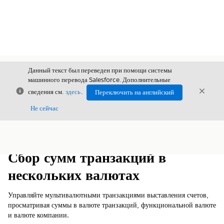
Данный текст был переведен при помощи системы
машинного перевода Salesforce. Дополнительные
Закрыть
Закры
сведения см.
здесь
.
Переключить на английский
Закрыт
Не сейчас
Содержание
Показать содержание
Сбор сумм транзакций в
нескольких валютах
Управляйте мультивалютными транзакциями выставления счетов,
просматривая суммы в валюте транзакций, функциональной валюте
и валюте компании.