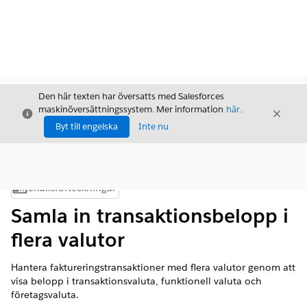
Den här texten har översatts med Salesforces
maskinöversättningssystem. Mer information
här
.
Stäng
Stäng
Stäng
Byt till engelska
Inte nu
Innehållsförteckningar
Visa innehållsförteckning
Samla in transaktionsbelopp i
flera valutor
Hantera faktureringstransaktioner med flera valutor genom att
visa belopp i transaktionsvaluta, funktionell valuta och
företagsvaluta.