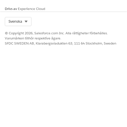
publiceras eller bearbetas.
Drivs av
Experience Cloud
Användare med behörighetsuppsättningen Admin för
kontofordringar kan uppdatera fälten för företagsvaluta och
Select Org
Svenska
funktionell valutakurs i faktureringstransaktionsposten. De
kan även uppdatera fältet ISO-kod för funktionell valuta så att
© Copyright 2026, Salesforce.com Inc. Alla rättigheter förbehålles.
det matchar valutan för transaktionens juridiska person.
Varumärken tillhör respektive ägare.
SFDC SWEDEN AB, Klarabergsviadukten 63, 111 64 Stockholm, Sweden
Detaljer om konvertering av transaktionsbelopp
De transaktionsbelopp som visas inom parentes (1) anges i
användarens
personliga valuta
. Beloppet beräknas baserat på
de statiska valutakurser som definieras i inställningarna
Hantera valutor i din Salesforce-organisation. Om du inte vill
att transaktionsbeloppen inom parentes ska visas, inaktivera
parentesvalutakonverteringar
.
Sektionen Information om företagsvaluta innehåller alla fält
för företagskonvertering och de konverterade beloppen. På
samma sätt tillhandahåller sektionen Information om
funktionell valuta alla funktionella konverteringsfält och
motsvarande konverterade belopp, enligt definitionen i
tabellen Fält för valutakonverteringsbelopp
.