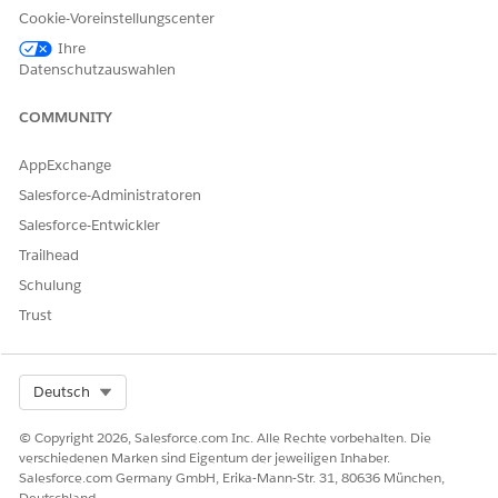
Cookie-Voreinstellungscenter
Standard
Für die
Weist dem
Abrechnungsrichtl
Auftragsprodukt
Ihre
inie ist ein aktives
das
Datenschutzauswahlen
standardmäßiges
standardmäßige
Abrechnungsverfa
Abrechnungsverfa
COMMUNITY
hren verfügbar.
hren der
Abrechnungsrichtl
AppExchange
inie zu.
Salesforce-Administratoren
Manuell
Für die
Weist dem
Abrechnungsrichtl
Auftragsprodukt
Salesforce-Entwickler
inie ist ein aktives
das
Trailhead
standardmäßiges
standardmäßige
Abrechnungsverfa
Abrechnungsverfa
Schulung
hren verfügbar.
hren der
Trust
Abrechnungsrichtl
inie zu.
Juristische Person
Für das
Die juristische
Select Org
Deutsch
Auftragsprodukt
Person des
ist eine juristische
Auftragsprodukts
© Copyright 2026, Salesforce.com Inc. Alle Rechte vorbehalten. Die
Person
wird mit den
verschiedenen Marken sind Eigentum der jeweiligen Inhaber.
angegeben.
Abrechnungsverfa
Salesforce.com Germany GmbH, Erika-Mann-Str. 31, 80636 München,
hren in der
Deutschland