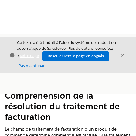
Ce texte a été traduit à l’aide du système de traduction
automatique de Salesforce. Plus de détails, consultez
Fermer
Ferme
<
cette page
.
Basculer vers la page en anglais
Fermer
Pas maintenant
Table des
Afficher la table des matières
matières
Compréhension de la
résolution du traitement de
facturation
Le champ de traitement de facturation d'un produit de
commande détermine comment il est facturé. Si le traitement