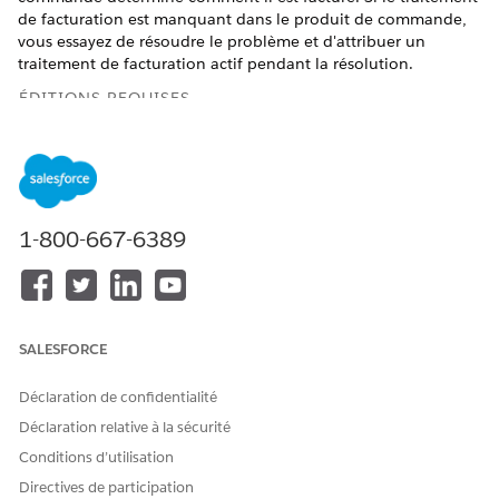
de facturation est manquant dans le produit de commande,
vous essayez de résoudre le problème et d'attribuer un
traitement de facturation actif pendant la résolution.
ÉDITIONS REQUISES
Disponible avec : Lightning Experience
Disponible avec :
Enterprise
Edition,
Unlimited
Edition et
Developer
Edition avec
la licence Revenue Cloud Advanced
ou Revenue Cloud Billing
1-800-667-6389
Scénarios de sélection du traitement de facturation
La politique de facturation d'un produit détermine le
traitement de facturation s'il n'est pas explicitement défini
SALESFORCE
pour un produit de commande. L'administrateur de
facturation définit les traitements de facturation et un
Déclaration de confidentialité
traitement de facturation par défaut pour une politique de
Déclaration relative à la sécurité
facturation. Le traitement de facturation est ensuite attribué
Conditions d’utilisation
au produit de commande à l'exécution en fonction de ces
scénarios.
Directives de participation