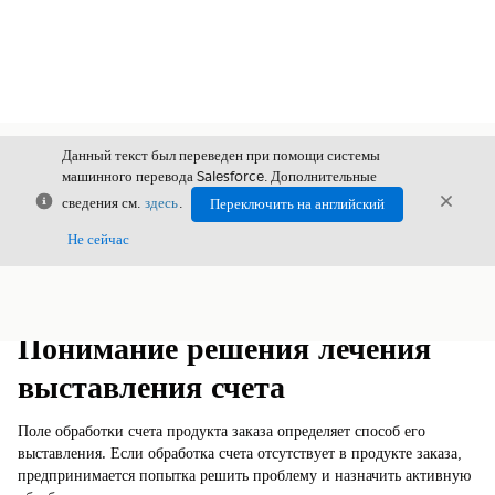
Данный текст был переведен при помощи системы
машинного перевода Salesforce. Дополнительные
Закрыть
Закры
сведения см.
здесь
.
Переключить на английский
Закрыт
Не сейчас
Содержание
Показать содержание
Понимание решения лечения
выставления счета
Поле обработки счета продукта заказа определяет способ его
выставления. Если обработка счета отсутствует в продукте заказа,
предпринимается попытка решить проблему и назначить активную