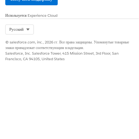
счета. В противном
случае,
используется
Используется
Experience Cloud
стандартная
обработка счета из
политики
Select Org
Русский
выставления счета.
© salesforce.com, inc., 2026 гг. Все права защищены. Упомянутые товарные
Юридическое лицо
Стандартное
знаки принадлежат соответствующим владельцам.
для продукта заказа
юридическое лицо
Salesforce, Inc. Salesforce Tower, 415 Mission Street, 3rd Floor, San
не указано.
организации
Francisco, CA 94105, United States
Salesforce
сравнивается с
методами
выставления счета в
политике
выставления счета.
При наличии
совпадения
назначается лечение
для выставления
счета. В противном
случае,
используется
стандартная