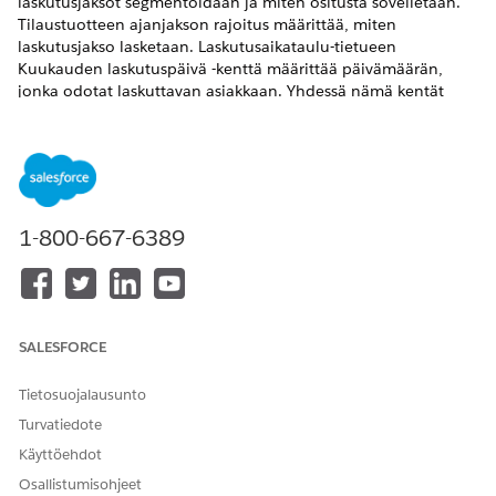
laskutusjaksot segmentoidaan ja miten ositusta sovelletaan.
Tilaustuotteen ajanjakson rajoitus määrittää, miten
laskutusjakso lasketaan. Laskutusaikataulu-tietueen
Kuukauden laskutuspäivä -kenttä määrittää päivämäärän,
jonka odotat laskuttavan asiakkaan. Yhdessä nämä kentät
määrittävät, miten laskutusjaksot vastaavat transaktioiden
aikajanaa ja miten Laskutus
tuottojen hallinnassa
laskee ja
ryhmittää laskujen rivien maksut.
VAADITUT VERSIOT
1-800-667-6389
Käytettävissä: Lightning Experiencessa
Käytettävissä:
Enterprise
-,
Unlimited
- ja
Developer
Edition -
versioissa, joissa on
Revenue Cloud Advanced- tai Revenue
Cloud Billing -lisenssi
SALESFORCE
Ajanjakson rajat ja niiden vaikutus laskutussykleihin
Tietosuojalausunto
Harkitse kuukausittaista laskutusta tilaustuotteelle, joka alkaa
Turvatiedote
5. elokuuta ja jakson rajaksi on määritetty vuosipäivä. Kun
Käyttöehdot
laskutusaikataulu luodaan, seuraava laskutuspäivä on 5.
elokuuta.
Osallistumisohjeet