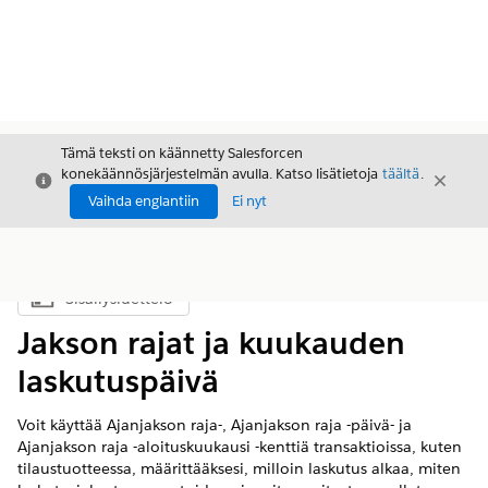
Tämä teksti on käännetty Salesforcen
konekäännösjärjestelmän avulla. Katso lisätietoja
täältä
.
Sulje
Sulje
Sulje
Vaihda englantiin
Ei nyt
Sisällysluettelo
Näytä sisällysluettelo
Jakson rajat ja kuukauden
laskutuspäivä
Voit käyttää Ajanjakson raja-, Ajanjakson raja -päivä- ja
Ajanjakson raja -aloituskuukausi -kenttiä transaktioissa, kuten
tilaustuotteessa, määrittääksesi, milloin laskutus alkaa, miten