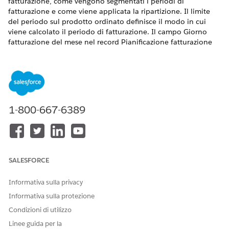
fatturazione, come vengono segmentati i periodi di
fatturazione e come viene applicata la ripartizione. Il limite
del periodo sul prodotto ordinato definisce il modo in cui
viene calcolato il periodo di fatturazione. Il campo Giorno
fatturazione del mese nel record Pianificazione fatturazione
specifica il giorno in cui si prevede di fatturare il cliente.
Insieme, questi campi definiscono in che modo i periodi di
fatturazione sono allineati alla tempistica della transazione e
in che modo la fatturazione in
Gestione del reddito
calcola e
raggruppa gli addebiti sulle voci fattura.
1-800-667-6389
VERSIONI (EDITION) RICHIESTE
Disponibile nelle versioni: Lightning Experience
Disponibile in:
Enterprise
Edition,
Unlimited
Edition e
SALESFORCE
Developer
Edition con
licenza Revenue Cloud Advanced o
Revenue Cloud Billing License
Informativa sulla privacy
Confini dei periodi e loro impatto sui cicli di
Informativa sulla protezione
fatturazione
Condizioni di utilizzo
Considerare la fatturazione anticipata mensile di un prodotto
Linee guida per la