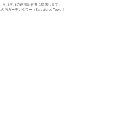
 9 月 30 日、10 月 1 日～ 10
d. それぞれの商標は、それぞれの商標所有者に帰属します。
ーデンタワー（Salesforce Tower）
 次の請求日は 8 月 31 日に更新さ
始まる前日まで続きます。
月 5 日から 8 月 7 日までになり
、日を 8 と指定した場合、最初の請
れ、設定された請求サイクルに基づいて各期
の項目が連携して請求サイクルの開始
念日に設定します。この設定では、最初
間が終了すると、次の請求日は 11 月 5
使用事例