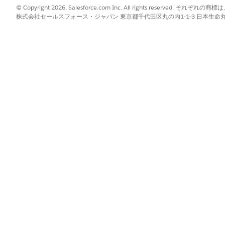
更新されます。 その後、請求はそれ以降のカレンダー月 (9 月 1 日～
© Copyright 2026, Salesforce.com Inc. All rights reserve
株式会社セールスフォース・ジャパン 東京都千代田区丸の内1-1-3 日本生命丸の内ガ
ている場合、最初の請求期間は 8 月 5 日～ 8 月 30 日です。
、前の請求期間の終了日の翌日から開始されます。次の期間が
日が 8 で期間境界開始月が 8 月の場合、最初の請求期間は 8 
正確な開始日を定義できるため、柔軟性が向上します。たとえば
8 月 7 日です。 それ以降、次の請求日は 8 月 8 日に設定さ
れます。
請求サイクルの場合、期間境界、期間境界日、期間境界開始月
 5 日に開始し、請求サイクルを四半期に設定し、期間境界を記
最初の請求期間は 8 月 5 日から 11 月 4 日までです。 この期
返されます (11 月 5 日～ 2 月 4 日など)。
の選択
明
請求シナリオ