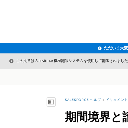
閉じる
この文章は Salesforce 機械翻訳システムを使用して翻訳されまし
SALESFORCE ヘルプ
ドキュメント
詳細情報:
目次を表示
期間境界と