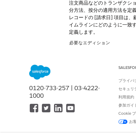
注文商品などのトランザクション
分方法、按分の適用方法を定
レコードの [請求日] 項目
イムラインにどのように一致
定義します。
必要なエディション
使用可能なインターフェース: Lightni
SALESFO
使用可能なエディション:
Reven
Unlimited
Edition、および
Deve
プライバ
0120-733-257 | 03-4222-
セキュリ
期間境界と請求サイクルへの
1000
利用規約
期間境界を記念日に設定して 
参加ガイ
と、次の請求日は 8 月 5 日
Cooki
請求期間は注文開始日に続いて 8 月
お
期間境界がカレンダーに合わせる