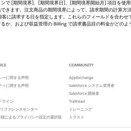
で [期間境界]、[期間境界日]、[期間境界開始月] 項目を
義できます。注文商品の期間境界によって、請求期間の計算方
は、顧客に請求する日を指定します。これらのフィールドを合わせ
するか、および
収益管理
の Billing で請求書品目の料金が
ng Experience
RCE
COMMUNITY
ue Cloud Advanced ライセンス
または Revenue Cloud Billing ラ
loper
Edition
シーに関する声明
AppExchange
ティに関する声明
Salesforce システム管理者
影響
Salesforce 開発者
8 月 5 日に開始する注文商品の月次前払い請求について考え
ドライン:
Trailhead
に設定されます。
e プリファレンスセンター
トレーニング
 5 日～ 9 月 4 日、9 月 5 日～ 10 月 4 日というように
客様によるプライバシー設定の選択肢
トラスト
ように設定されている場合、最初の請求期間は 8 月 5 日～ 8 