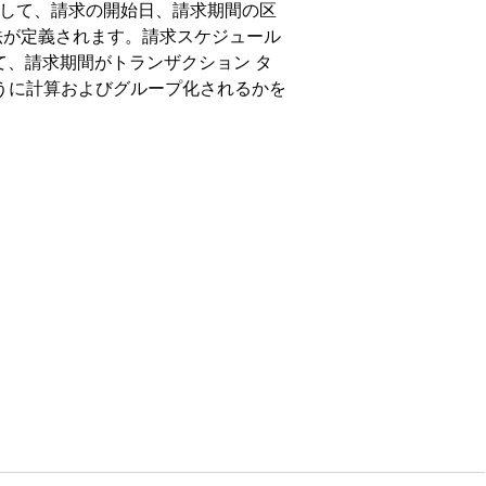
使用して、請求の開始日、請求期間の区
法が定義されます。請求スケジュール
て、請求期間がトランザクション タ
どのように計算およびグループ化されるかを
イセンスがある
Enterprise
Edition、
ます。請求スケジュールが作成される
続きます。
月 31 日です。 最初の請求サイクル