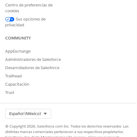
Centro de preferencias de
en partidas de factura.
cookies
Requisitos de combinación de campos
Sus opciones de
La combinación de frecuencia de facturación, límite de
privacidad
periodo, día de límite de periodo y mes de inicio de límite
de periodo determina el comportamiento de facturación.
COMMUNITY
AppExchange
Administradores de Salesforce
¿RESOLVIÓ ESTE ARTÍCULO SU PROBLEMA?
Desarrolladores de Salesforce
¡Háganos saber cómo podemos mejorar!
Trailhead
Sí
No
Capacitación
Trust
Select Org
Español (México)
© Copyright 2026, Salesforce.com Inc. Todos los derechos reservados. Las
distintas marcas comerciales pertenecen a sus respectivos propietarios.