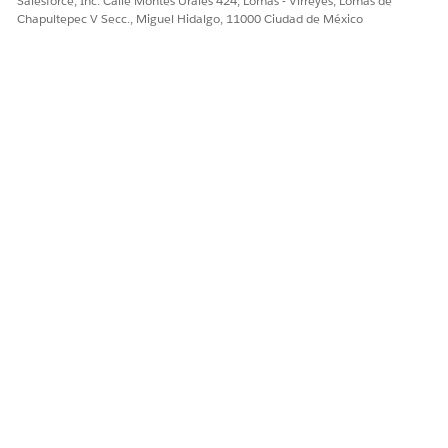
Salesforce, Inc. Calle Montes Urales 424, Lomas - Virreyes, Lomas de
Chapultepec V Secc., Miguel Hidalgo, 11000 Ciudad de México