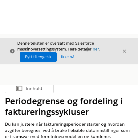
Denne teksten er oversatt med Salesforce
maskinoversettingssystem. Flere detaljer
her
.
Avslutt
Avslut
Avslutt
Bytt til engelsk
Ikke nå
Innhold
Vis innholdsfortegnelse
Periodegrense og fordeling i
faktureringssykluser
Du kan justere når faktureringsperioder starter og hvordan
avgifter beregnes, ved å bruke fleksible datoinnstillinger som
er i samsvar med forretningsmodellen og kundenes