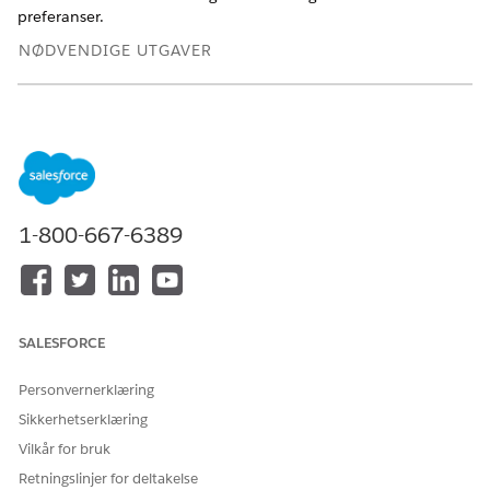
preferanser.
NØDVENDIGE UTGAVER
Tilgjengelig i Lightning Experience
Tilgjengelig i
Enterprise
,
Unlimited
og
Developer
Edition
med
Revenue Cloud Advanced-lisensen eller Revenue
Cloud Billing-lisensen
Periodegrense og faktureringsdag i måneden
1-800-667-6389
Du kan bruke feltene Periodegrense, Periodegrensedag og
Periodegrensestartmåned i transaksjoner, som
bestillingsprodukter, til å definere når fakturering starter,
hvordan faktureringsperioder segmenteres og hvordan
proporsjonering brukes. Periodegrensen på
SALESFORCE
bestillingsproduktet definerer hvordan
faktureringsperioden beregnes. Feltet Faktureringsdag i
Personvernerklæring
måneden i Faktureringsplan-posten angir dagen du
Sikkerhetserklæring
forventer å fakturere kunden. Disse feltene definerer
Vilkår for bruk
sammen hvordan faktureringsperioder er i samsvar med
transaksjonstidslinjen og hvordan Billing in
Revenue
Retningslinjer for deltakelse