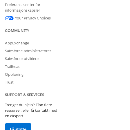
Management
beregner og grupperer avgifter på
Preferansesenter for
fakturalinjer.
informasjonskapsler
Your Privacy Choices
Felttilknytningskrav
Kombinasjonen av faktureringsfrekvens, periodegrense,
COMMUNITY
periodegrensedag og startmåned for periodegrense
bestemmer faktureringsvirkemåten.
AppExchange
Salesforce-administratorer
Salesforce-utviklere
HJALP DENNE ARTIKKELEN MED Å LØSE PROBLEMET DITT?
Trailhead
La oss få vite det slik at vi kan forbedre!
Opplæring
Trust
Ja
Nei
SUPPORT & SERVICES
Trenger du hjelp? Finn flere
ressurser, eller få kontakt med
en ekspert.
Få støtte