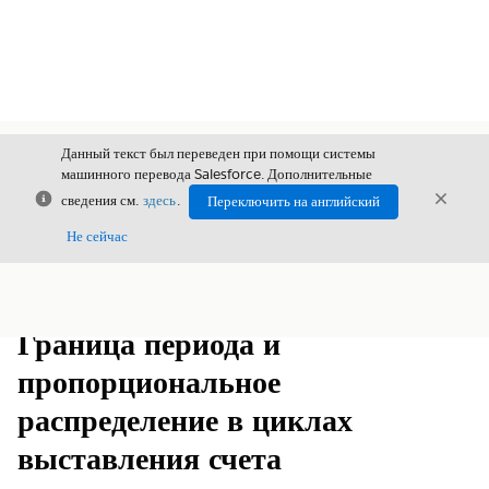
Данный текст был переведен при помощи системы
машинного перевода Salesforce. Дополнительные
Закрыть
Закры
сведения см.
здесь
.
Переключить на английский
Закрыт
Не сейчас
Содержание
Показать содержание
Граница периода и
пропорциональное
распределение в циклах
выставления счета