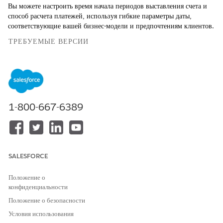
Вы можете настроить время начала периодов выставления счета и
способ расчета платежей, используя гибкие параметры даты,
соответствующие вашей бизнес-модели и предпочтениям клиентов.
ТРЕБУЕМЫЕ ВЕРСИИ
Доступно в версиях: Lightning Experience
Доступно в версиях:
Enterprise
Edition,
Unlimited
Edition и
Developer
Edition с лицензией
Revenue Cloud Advanced
или лицензией Revenue Cloud Billing
1-800-667-6389
Границы периода и день выставления счета месяца
Вы можете использовать поля «Граница периода», «День
границы периода» и «Месяц начала границы периода» в
транзакциях, например, продукт заказа, чтобы определить,
SALESFORCE
когда начинается выставление счета, как сегментируются
периоды выставления счета и как применяется
Положение о
пропорциональное распределение. Граница периода в продукте
конфиденциальности
заказа определяет способ расчета периода выставления счета.
Положение о безопасности
Поле «День выставления счета месяца» в записи «Расписание
Условия использования
выставления счета» указывает день, в который вы ожидаете