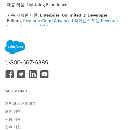
제공 제품: Lightning Experience
사용 가능한 제품:
Enterprise
,
Unlimited
및
Developer
Edition,
Revenue Cloud Advanced 라이센스 또는 Revenue
Cloud Billing 라이센스
연장 세금 콜아웃이 필요한 이유는 무엇입니까?
기존 세금 인터페이스를 사용하여 몇 가지 일반적인 문제를 해결하
려면 세금 콜아웃을 확장합니다.
1-800-667-6389
타사 세금 공급자는 표준 세금 요청에 포함되지 않은 정확한 계
산을 위해 특정 데이터를 필요로 합니다. 예를 들어 고객의 세금
식별 번호 또는 제품의 자재 유형입니다.
감사, 보고 또는 고객 대면 문서를 위해 세금 공급자의 응답에서
세부 정보를 수집하고 저장하려고 합니다. 예를 들어, 인보이스
SALESFORCE
라인에 특정 세금 관할 코드 또는 면제 이유를 저장하려고 합니
다.
개인정보 처리방침
비즈니스가 변화하는 세금 규정에 적응하거나 고유한 데이터 요
보안 정책
구 사항이 있는 새로운 지역으로 확장해야 하며 사용자 정의 코
사용 약관
드 개발을 방지하려는 경우
참여 지침