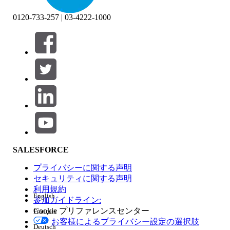
0120-733-257 | 03-4222-1000
絞り込み条件 (0)
絞り込み条件を選択
追加
製品エリア
SALESFORCE
機能の影響
プライバシーに関する声明
セキュリティに関する声明
利用規約
English
参加ガイドライン:
Cookie プリファレンスセンター
Français
エディション
お客様によるプライバシー設定の選択肢
Deutsch