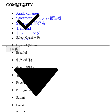
COMMUNITY
Italiano
AppExchange
Salesforce システム管理者
Salesforce 開発者
環境
Trailhead
トレーニング
Select Org
日本語
トラスト
Español (México)
日本語
Español
すべてクリア
完了
中文 (简体)
中文（繁體）
한국어
Русский
Português (Brasil)
Suomi
Dansk