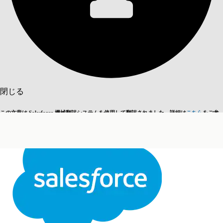
目次を表示
目次
検索
閉じる
この文章は Salesforce 機械翻訳システムを使用して翻訳されました。詳細は
こちら
をご参
英語に切り替える
今はしません
照ください。
閉じる
閉じる