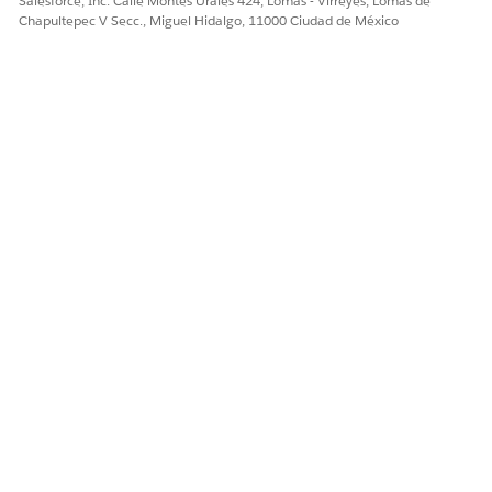
Salesforce, Inc. Calle Montes Urales 424, Lomas - Virreyes, Lomas de
Chapultepec V Secc., Miguel Hidalgo, 11000 Ciudad de México