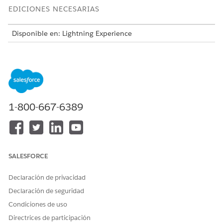
EDICIONES NECESARIAS
Disponible en: Lightning Experience
Disponible en: Ediciones
Enterprise
,
Unlimited
y
Developer
con
la licencia Revenue Cloud Billing
. Haga contacto con
su ejecutivo de cuenta de Salesforce para obtener más
información.
Cancelar facturas utilizando acción invocable en flujo
1-800-667-6389
Invoque la acción Cancelar facturas en un flujo para
cancelar facturas.
Repercusión de las amortizaciones de facturas
Las facturas se cancelan creando y aplicando
memorandos de crédito para liquidar facturas. Estos
SALESFORCE
memorandos de crédito se aplican a la factura o partidas
de factura basándose en el nivel de solicitud de crédito en
Declaración de privacidad
la página Configuración de facturación.
Declaración de seguridad
Condiciones de uso
Directrices de participación