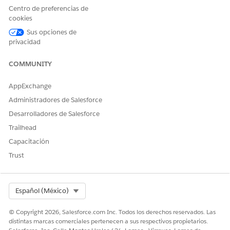
Centro de preferencias de
¿RESOLVIÓ ESTE ARTÍCULO SU PROBLEMA?
cookies
¡Háganos saber cómo podemos mejorar!
Sus opciones de
privacidad
Sí
No
COMMUNITY
AppExchange
Administradores de Salesforce
Desarrolladores de Salesforce
Trailhead
Capacitación
Trust
Select Org
Español (México)
© Copyright 2026, Salesforce.com Inc. Todos los derechos reservados. Las
distintas marcas comerciales pertenecen a sus respectivos propietarios.