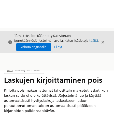
Tämä teksti on käännetty Salesforcen
konekäännösjärjestelmän avulla. Katso lisätietoja
täältä
.
Sulje
Sulje
Sulje
Vaihda englantiin
Ei nyt
Sisällysluettelo
Näytä sisällysluettelo
Laskujen kirjoittaminen pois
Kirjoita pois maksamattomat tai osittain maksetut laskut, kun
laskun saldo ei ole kerättävissä. Järjestelmä luo ja käyttää
automaattisesti hyvityslaskuja laskeakseen laskun
peruuttamattoman saldon automaattisesti pitääkseen
kirjanpidon paikkansapitävän.