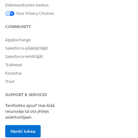
Evästeasetusten keskus
RATKAISIKO TÄMÄ ARTIKKELI ONGELMASI?
Your Privacy Choices
Anna palautetta, jotta voimme kehittyä!
Kyllä
Ei
COMMUNITY
AppExchange
Salesforce-pääkäyttäjät
Salesforce-kehittäjät
Trailhead
Koulutus
Trust
SUPPORT & SERVICES
Tarvitsetko apua? Hae lisää
resursseja tai ota yhteys
asiantuntijaan.
Hanki tukea