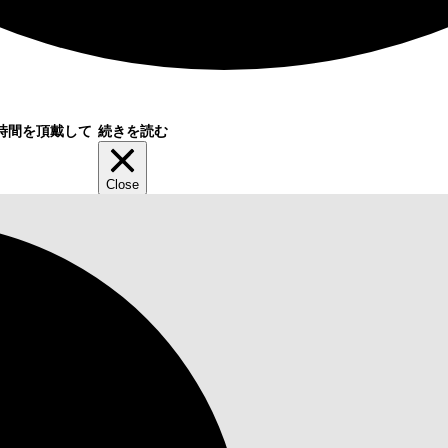
時間を頂戴して
続きを読む
Close