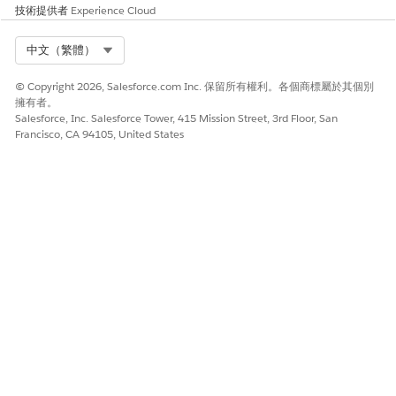
技術提供者
Experience Cloud
Select Org
中文（繁體）
© Copyright 2026, Salesforce.com Inc. 保留所有權利。各個商標屬於其個別
擁有者。
Salesforce, Inc. Salesforce Tower, 415 Mission Street, 3rd Floor, San
Francisco, CA 94105, United States