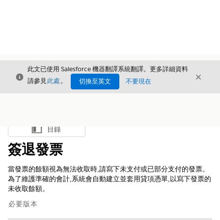
此文已使用 Salesforce 機器翻譯系統翻譯。更多詳細資料
結束
結束
結束
請參見
此處
。
切換至英文
不要現在
目錄
顯示目錄
簽退發票
當發票的餘額視為無法收取時,請寫下未支付或已部分支付的發票。
為了維護準確的會計,系統會自動建立並套用貸項憑單,以寫下發票的
未收取餘額。
必要版本