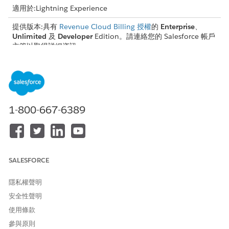
適用於:Lightning Experience
提供版本:具有
Revenue Cloud Billing 授權
的
Enterprise
、
Unlimited
及
Developer
Edition。請連絡您的 Salesforce 帳戶
主管以取得詳細資訊。
使用流程中的可叫用動作撰寫發票
在流程中叫用「寫出發票」動作,以寫下發票。
開立發票的影響
發票會透過建立和套用貸項憑單來清償發票來寫除。這些貸項憑
1-800-667-6389
單會根據「帳單設定」頁面上的貸項申請層級套用至發票或發票
條列。
SALESFORCE
此文章是否解決您的問題？
隱私權聲明
請讓我們知道，以便我們改進！
安全性聲明
是
否
使用條款
參與原則