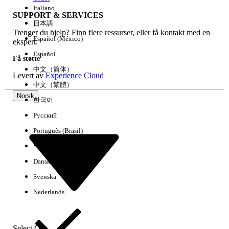
Italiano
SUPPORT & SERVICES
日本語
Trenger du hjelp? Finn flere ressurser, eller få kontakt med en
Fjern alle
Utført
Español (México)
ekspert.
Español
Få støtte
中文（简体）
Levert av
Experience Cloud
中文（繁體）
Norsk
한국어
Русский
Português (Brasil)
Suomi
Dansk
Svenska
Ingen resultater
Nederlands
Her er noen søketips
Kontroller stavemåten i søkeordene.
Select Org