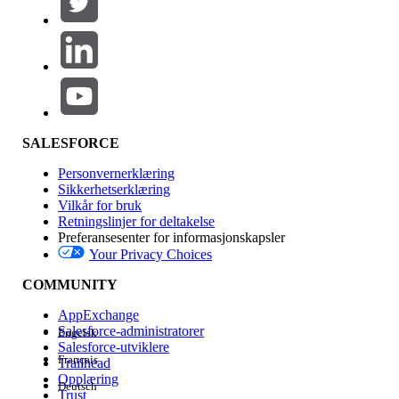
Legg til
Produktområde
Funksjonsinnvirkning
SALESFORCE
Personvernerklæring
Sikkerhetserklæring
Vilkår for bruk
Retningslinjer for deltakelse
Preferansesenter for informasjonskapsler
Your Privacy Choices
Utgave
COMMUNITY
AppExchange
Salesforce-administratorer
Engelsk
Salesforce-utviklere
Français
Trailhead
Erfaring
Opplæring
Deutsch
Trust