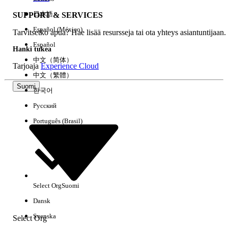
日本語
SUPPORT & SERVICES
Español (México)
Tarvitsetko apua? Hae lisää resursseja tai ota yhteys asiantuntijaan.
Tyhjennä kaikki
Valmis
Español
Hanki tukea
中文（简体）
Tarjoaja
Experience Cloud
中文（繁體）
Suomi
한국어
Русский
Português (Brasil)
Select Org
Suomi
Ei tuloksia
Dansk
Tässä on joitain hakuvinkkejä
Svenska
Select Org
Tarkista avainsanojesi oikeinkirjoitus.