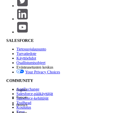
Tuotealue
Ominaisuuden vaikutus
SALESFORCE
Tietosuojalausunto
Turvatiedote
Käyttöehdot
Osallistumisohjeet
Evästeasetusten keskus
Your Privacy Choices
Edition
COMMUNITY
AppExchange
English
Salesforce-pääkäyttäjät
Français
Salesforce-kehittäjät
Trailhead
Deutsch
Kokemus
Koulutus
Trust
Italiano