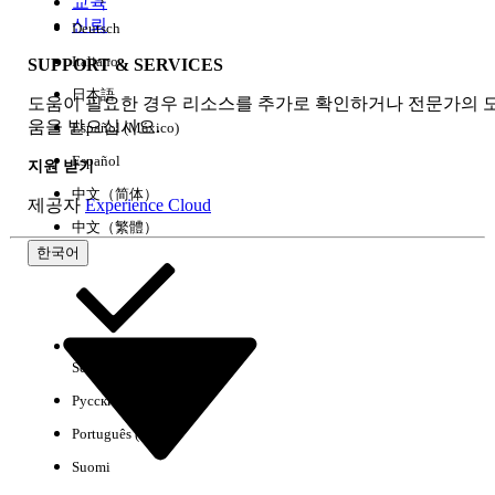
교육
신뢰
Deutsch
Italiano
SUPPORT & SERVICES
모두 지우기
완료
日本語
도움이 필요한 경우 리소스를 추가로 확인하거나 전문가의 
움을 받으십시오.
Español (México)
Español
지원 받기
中文（简体）
제공자
Experience Cloud
中文（繁體）
한국어
Select Org
한국어
Русский
결과 없음
Português (Brasil)
몇 가지 검색 팁
Suomi