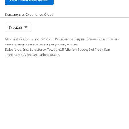
Если просмотр недоступен в полноэкранном режиме, откройте
видеоролик на новой вкладке:
знакомство с элементом подписи
Используется
Experience Cloud
инфраструктуры Discovery
.
На панели конструктора олимпийцев Build перетащите элемент
Select Org
Русский
«Подпись
» на холст в разделе «Вводные данные».
Элемент можно добавить в несколько мест формы.
© salesforce.com, inc., 2026 гг. Все права защищены. Упомянутые товарные
Чтобы настроить элемент подписи, нажмите на элемент
знаки принадлежат соответствующим владельцам.
подписи на холсте и откройте панель свойств.
Salesforce, Inc. Salesforce Tower, 415 Mission Street, 3rd Floor, San
Настройте текст, который должен отображаться на экране
Francisco, CA 94105, United States
компонента подписи для респондентов при проведении
оценки.