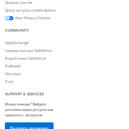
Правила участия
пользователей в одном Omniscript.
Центр настроек cookie-файлов
Your Privacy Choices
COMMUNITY
Компонент «Подпись инфраструктуры
ПРИМЕЧАНИЕ
Discovery» недоступен для пользователей Experience Cloud.
AppExchange
Компонент «Подпись инфраструктуры Discovery» работает
Администраторы Salesforce
только с Omniscripts типа инфраструктуры Discovery.
Разработчики Salesforce
Trailhead
Просмотрите это видео, чтобы узнать, как собрать подпись
Обучение
респондента в форме для сценария Financial Services.
Trust
SUPPORT & SERVICES
Нужна помощь? Найдите
дополнительные ресурсы или
свяжитесь с экспертом.
Получить поддержку