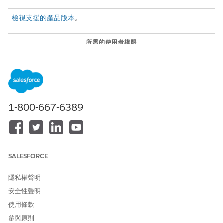
檢視支援的產品版本
。
所需的使用者權限
若要將「Discovery
檢視權限資訊
。
Framework 簽名」元素新增至
Omniscript:
提交回應時,回應者可以輸入其姓名或名稱,並選取 Salesforce 字型
1-800-667-6389
作為其簽章樣式,或者他們可以繪製自己的電子簽名。他們也可以在
提交回應之前在表單的多個位置新增相同的簽章。受訪者可以在
Discovery Framework Omniscript 內的多個位置重複使用相同的
簽章。不過,「簽章」元素不支援在相同的 Omniscript 中從多個使
用者的簽章中獲取簽章。
SALESFORCE
隱私權聲明
安全性聲明
使用條款
Experience Cloud 使用者無法使用「Discovery
備註
Framework 簽名」元件。「Discovery Framework 簽名」元件
參與原則