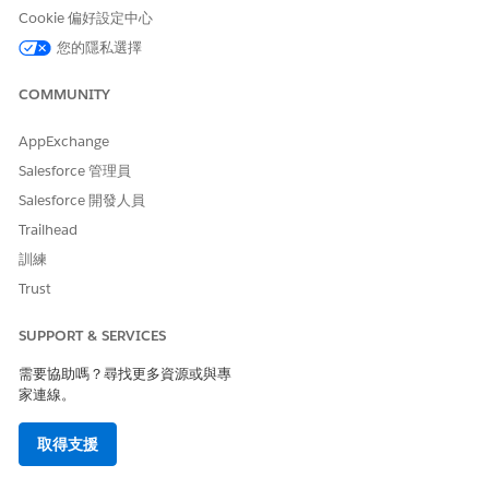
僅適用於「Discovery Framework」類型的 Omniscript。
Cookie 偏好設定中心
您的隱私選擇
觀看此影片以瞭解如何在「財務服務」案例的表單上取用受訪者的
簽章。
COMMUNITY
AppExchange
Salesforce 管理員
Salesforce 開發人員
Trailhead
訓練
Trust
如果您無法在全螢幕中觀看檢視，請在新的索引標籤上開啟影片：
瞭解 Discovery Framework 簽名元素
。
SUPPORT & SERVICES
從「Omniscript Designer 建立」面板的「輸入」下,將「
簽
需要協助嗎？尋找更多資源或與專
章」
元素拖曳至畫布。
家連線。
您可以在表單上的多個位置新增元素。
若要設定「簽章」元素,請按一下畫布上的「簽章」元素以開啟
取得支援
「內容」面板。
自訂您要在進行評估時,針對回應者在「簽章」元件畫面上顯示