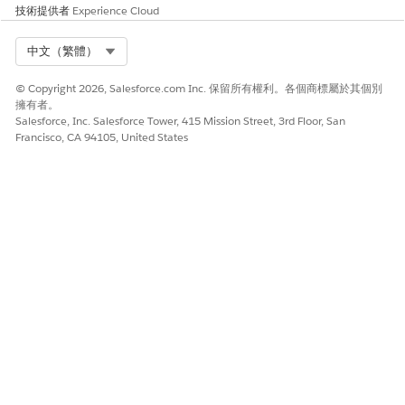
的文字。
技術提供者
Experience Cloud
Select Org
中文（繁體）
© Copyright 2026, Salesforce.com Inc. 保留所有權利。各個商標屬於其個別
擁有者。
Salesforce, Inc. Salesforce Tower, 415 Mission Street, 3rd Floor, San
Francisco, CA 94105, United States