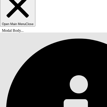
Open Main Menu
Close
Modal Body...
breadcrumbDescription
helpHomeLinkText
docsHomeLinkTextShort
Agentforce Life Sciences