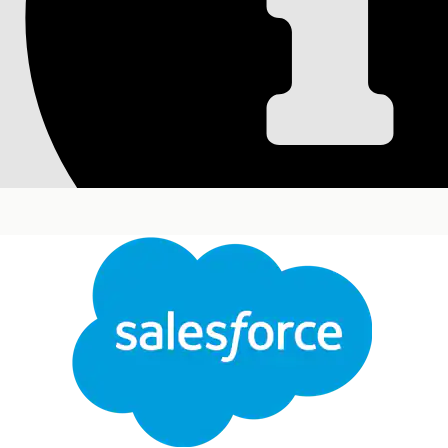
Tilmeld en deltage
Det er hurtigt og nemt at tilmelde nogen i et beha
EditionsHeading
Tilgængelig i: Lightning Experience
Tilgængelig i:
Enterprise
og
Unlimited
Edition med
Luk
Denne tekst er oversat ved hjælp af Salesforce-maskinoversættelsessystem. Du finder flere de