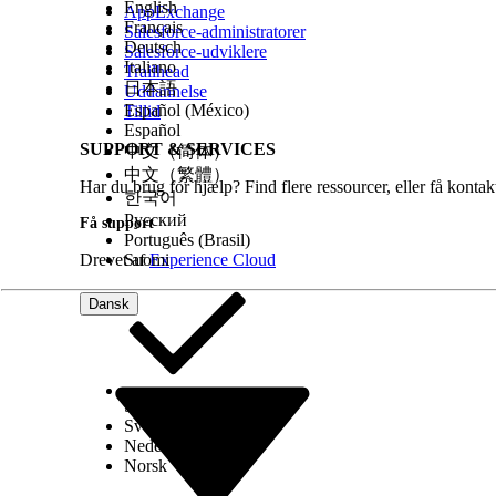
LØSTE DENNE ARTIKEL DIT PROBLEM?
English
AppExchange
Français
Salesforce-administratorer
Giv os besked, så vi kan forbedre os!
Deutsch
Salesforce-udviklere
Italiano
Trailhead
日本語
Uddannelse
Español (México)
Tillid
Español
SUPPORT & SERVICES
中文（简体）
中文（繁體）
Har du brug for hjælp? Find flere ressourcer, eller få konta
한국어
Русский
Få support
Português (Brasil)
Drevet af
Suomi
Experience Cloud
Dansk
Select Org
Dansk
Svenska
Nederlands
Norsk