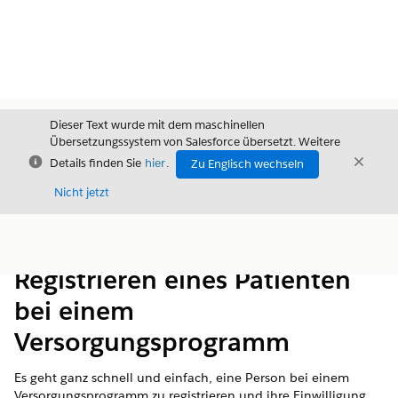
Dieser Text wurde mit dem maschinellen
Übersetzungssystem von Salesforce übersetzt. Weitere
Schließen
Schli
Details finden Sie
hier
.
Zu Englisch wechseln
Schließ
Nicht jetzt
Inhalt
Inhalt anzeigen
Registrieren eines Patienten
bei einem
Versorgungsprogramm
Es geht ganz schnell und einfach, eine Person bei einem
Versorgungsprogramm zu registrieren und ihre Einwilligung