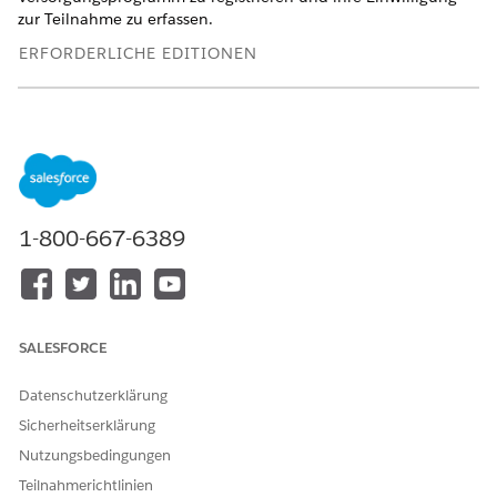
zur Teilnahme zu erfassen.
ERFORDERLICHE EDITIONEN
Verfügbarkeit: Lightning Experience
Verfügbarkeit:
Enterprise
und
Unlimited
Edition mit Health
Cloud oder Life Sciences Cloud
1-800-667-6389
SALESFORCE
Datenschutzerklärung
Sicherheitserklärung
Wählen Sie auf der Detailseite des Personenaccount-
Nutzungsbedingungen
Datensatzes eines Teilnehmers
Für Programm registrieren
Teilnahmerichtlinien
aus.