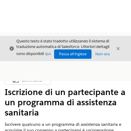
Questo testo è stato tradotto utilizzando il sistema di
traduzione automatica di Salesforce. Ulteriori dettagli
Chiudi
Chiud
Chiudi
sono disponibili
qui
.
Passa all'inglese
Non ora
Sommario
Mostra sommario
Iscrizione di un partecipante a
un programma di assistenza
sanitaria
Iscrivere qualcuno a un programma di assistenza sanitaria e
acquisire il suo consenso a parteciparvi è un'operazione