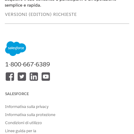
semplice e rapida.
VERSIONI (EDITION) RICHIESTE
Disponibile in: Lightning Experience
Disponibile in:
Enterprise
Edition e
Unlimited
Edition con
Health Cloud o Life Sciences Cloud
1-800-667-6389
SALESFORCE
Informativa sulla privacy
Informativa sulla protezione
Dalla pagina dei dettagli del record Account personale di
Condizioni di utilizzo
un partecipante, selezionare
Iscriviti al programma
.
Linee guida per la
Selezionare il programma di assistenza sanitaria