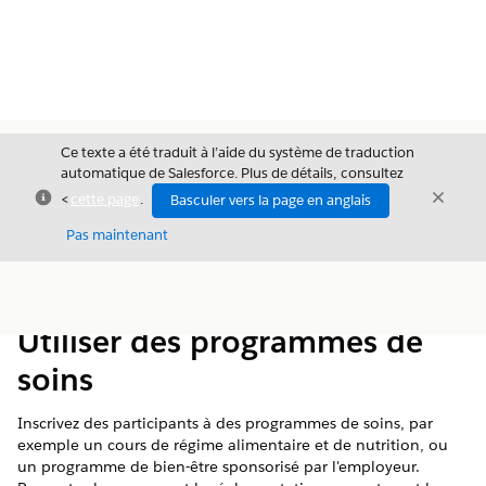
Ce texte a été traduit à l’aide du système de traduction
automatique de Salesforce. Plus de détails, consultez
Fermer
Ferme
<
cette page
.
Basculer vers la page en anglais
Fermer
Pas maintenant
Table des
Afficher la table des matières
matières
Utiliser des programmes de
soins
Inscrivez des participants à des programmes de soins, par
exemple un cours de régime alimentaire et de nutrition, ou
un programme de bien-être sponsorisé par l'employeur.