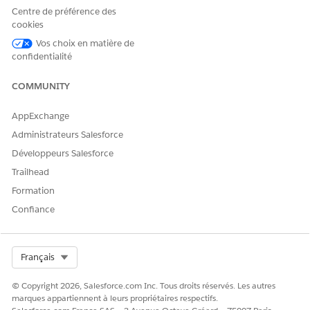
du programme de soins
Centre de préférence des
Pour aider l'équipe soignante à identifier le professionnel
cookies
de santé principal associé à un prestataire de programme
Vos choix en matière de
de soins, associez un professionnel de santé à un
confidentialité
prestataire de programme de soins. Cette association aide
également l'équipe soignante à référencer tous les
COMMUNITY
professionnels de santé pour les prestataires de
programmes de soins.
AppExchange
Administrateurs Salesforce
Développeurs Salesforce
CET ARTICLE A-T-IL RÉSOLU VOTRE PROBLÈME ?
Trailhead
Dites-nous ce que nous pouvons améliorer !
Formation
Confiance
Oui
Non
Select Org
Français
© Copyright 2026, Salesforce.com Inc. Tous droits réservés. Les autres
marques appartiennent à leurs propriétaires respectifs.