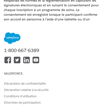
Respectez les normes et la réglementation en capturant les
signatures électroniques et en suivant le consentement pour
chaque inscription à un programme de soins. Le
consentement est enregistré lorsque le participant confirme
son accord en personne à l'aide d'une tablette ou d'un
appareil mobile. Les patients et les membres qui ne sont pas
physiquement présents peuvent se connecter à leur site
Experience Cloud, puis visualiser et donner leur
consentement dans les documents associés au programme.
ÉDITIONS REQUISES
1-800-667-6389
Disponible avec : Lightning Experience
Disponible avec : les éditions
Enterprise
et
Unlimited
avec
Health Cloud ou Life Sciences Cloud
SALESFORCE
Inscription d'un participant à un programme de soins
Déclaration de confidentialité
Vous pouvez inscrire aisément et rapidement une
personne à un programme de soins et capturer son
Déclaration relative à la sécurité
consentement.
Conditions d’utilisation
Association d'un professionnel de santé à un prestataire
Directives de participation