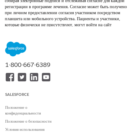
собирая электронные подписи и отслеживая согласие для каждой
регистрации в программе лечения. Согласие может быть получено
при личном предоставлении согласия участником посредством
планшета или мобильного устройства. Пациенты и участники,
которые физически не присутствуют, могут войти на сайт
Experience Cloud, потом просмотреть и предоставить согласие на
документы, связанные с программой.
ТРЕБУЕМЫЕ ВЕРСИИ
Доступно в версиях: Lightning Experience
1-800-667-6389
Доступно в версиях:
Enterprise
Edition и
Unlimited
Edition с
Health Cloud или Life Sciences Cloud
Регистрация участника в программе лечения
SALESFORCE
Зарегистрировать кого-либо в программе лечения и получить
его согласие на участие можно быстро и просто.
Положение о
Связывание медицинского работника с поставщиком
конфиденциальности
программы лечения
Положение о безопасности
Чтобы помочь группе по уходу определить основного
Условия использования
специалиста по уходу, связанного с поставщиком программы