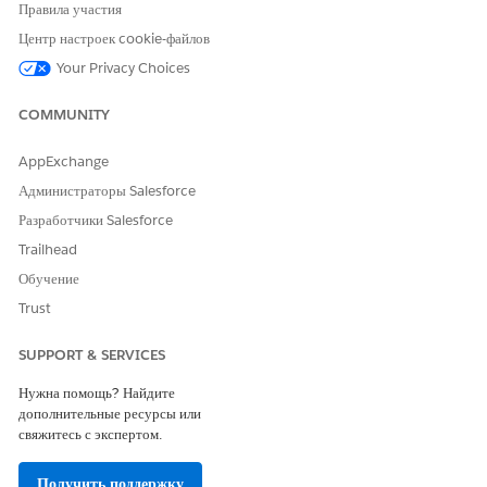
лечения, свяжите специалиста по уходу с поставщиком
Правила участия
программы лечения. Эта связь также помогает группе по уходу
Центр настроек cookie-файлов
найти всех специалистов по уходу для поставщиков программы
Your Privacy Choices
лечения.
COMMUNITY
AppExchange
ЭТА СТАТЬЯ РЕШИЛА ВАШУ ПРОБЛЕМУ?
Администраторы Salesforce
Оставьте свой отзыв, чтобы мы могли стать лучше!
Разработчики Salesforce
Да
Нет
Trailhead
Обучение
Trust
SUPPORT & SERVICES
Нужна помощь? Найдите
дополнительные ресурсы или
свяжитесь с экспертом.
Получить поддержку