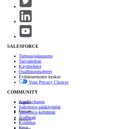
Tuotealue
Ominaisuuden vaikutus
SALESFORCE
Tietosuojalausunto
Turvatiedote
Käyttöehdot
Osallistumisohjeet
Evästeasetusten keskus
Your Privacy Choices
Edition
COMMUNITY
AppExchange
English
Salesforce-pääkäyttäjät
Français
Salesforce-kehittäjät
Trailhead
Deutsch
Kokemus
Koulutus
Trust
Italiano