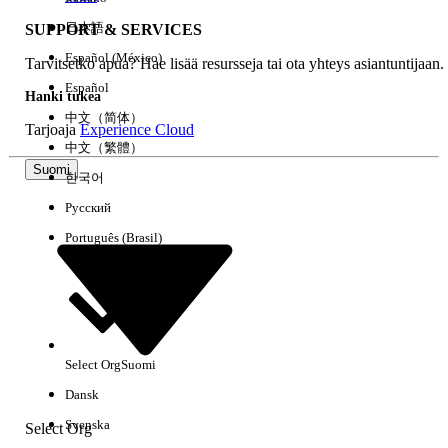
日本語
SUPPORT & SERVICES
Español (México)
Tarvitsetko apua? Hae lisää resursseja tai ota yhteys asiantuntijaan.
Tyhjennä kaikki
Valmis
Español
Hanki tukea
中文（简体）
Tarjoaja
Experience Cloud
中文（繁體）
Suomi
한국어
Русский
Português (Brasil)
Select Org
Suomi
Ei tuloksia
Dansk
Tässä on joitain hakuvinkkejä
Svenska
Select Org
Tarkista avainsanojesi oikeinkirjoitus.