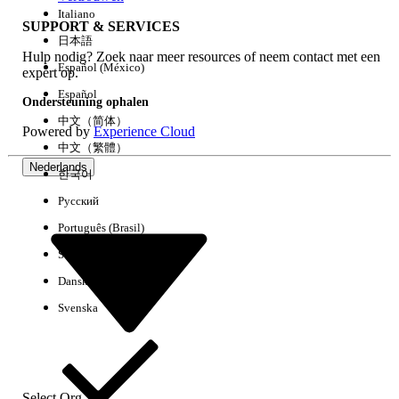
Italiano
SUPPORT & SERVICES
日本語
Hulp nodig? Zoek naar meer resources of neem contact met een
Alles wissen
Gereed
Español (México)
expert op.
Español
Ondersteuning ophalen
中文（简体）
Powered by
Experience Cloud
中文（繁體）
Nederlands
한국어
Русский
Português (Brasil)
Suomi
Dansk
Svenska
Geen resultaten
Hier zijn enkele zoektips
Controleer de spelling van uw trefwoorden.
Select Org