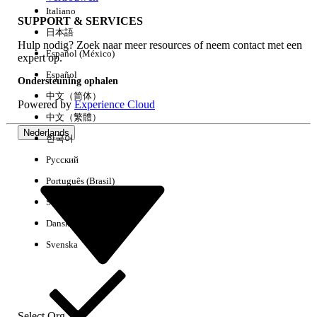
Italiano
SUPPORT & SERVICES
日本語
Hulp nodig? Zoek naar meer resources of neem contact met een
Alles wissen
Gereed
Español (México)
expert op.
Español
Ondersteuning ophalen
中文（简体）
Powered by
Experience Cloud
中文（繁體）
Nederlands
한국어
Русский
Português (Brasil)
Suomi
Dansk
Svenska
Geen resultaten
Hier zijn enkele zoektips
Controleer de spelling van uw trefwoorden.
Select Org