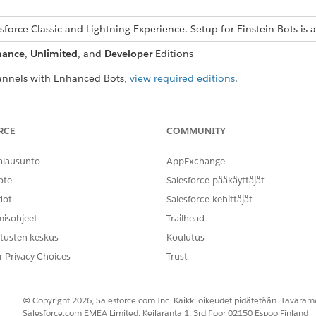
esforce Classic and Lightning Experience. Setup for Einstein Bots is 
mance
,
Unlimited
, and
Developer
Editions
nnels with Enhanced Bots,
view required editions
.
USER PERMISSIONS
NEEDED
RCE
COMMUNITY
ots:
Customize Application
alausunto
AppExchange
OR
ote
Salesforce-pääkäyttäjät
dot
Salesforce-kehittäjät
Modify Metadata
misohjeet
Trailhead
OR
tusten keskus
Koulutus
Manage Bots
r Privacy Choices
Trust
ng channel.
© Copyright 2026, Salesforce.com Inc. Kaikki oikeudet pidätetään. Tavarame
nagement bot from the template.
Salesforce.com EMEA Limited, Keilaranta 1, 3rd floor 02150 Espoo Finland