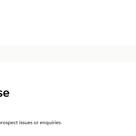
se
ospect issues or enquiries.