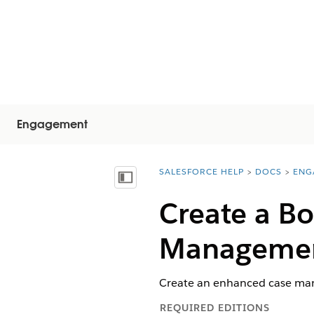
Engagement
SALESFORCE HELP
DOCS
ENG
You are here:
Näytä sisällysluettelo
Create a B
Managemen
Create an enhanced case mana
REQUIRED EDITIONS