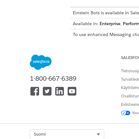
Einstein Bots is available in Sal
Available in:
Enterprise
,
Perfor
To use enhanced Messaging cha
SALESFO
To build and manage Einstein B
Tietosuoj
1-800-667-6389
Turvatied
Käyttöeh
Osallistu
Evästease
You
Set up an enhanced messagi
See
Set Up Enhanced Chat
.
Select Org
Suomi
Create an enhanced case ma