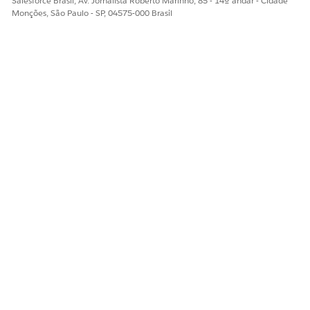
Salesforce Brasil, Av. Jornalista Roberto Marinho, 85 - 14º andar - Cidade
Monções, São Paulo - SP, 04575-000 Brasil