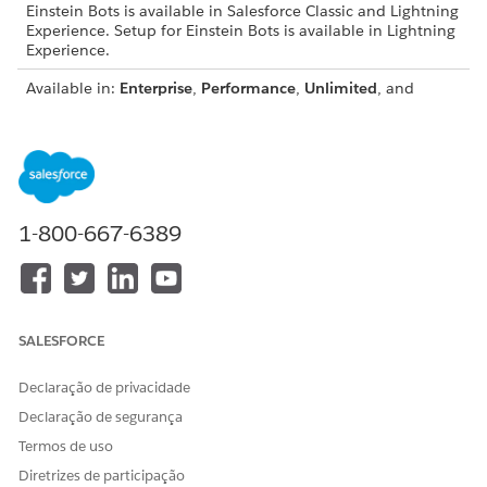
Einstein Bots is available in Salesforce Classic and Lightning
Experience. Setup for Einstein Bots is available in Lightning
Experience.
Available in:
Enterprise
,
Performance
,
Unlimited
, and
Developer
Editions
To use enhanced Messaging channels with Enhanced Bots,
view required editions
.
USER PERMISSIONS
1-800-667-6389
NEEDED
To build and manage
Customize Application
Einstein Bots:
OR
SALESFORCE
Modify Metadata
OR
Declaração de privacidade
Manage Bots
Declaração de segurança
Termos de uso
Set up an enhanced messaging channel.
Diretrizes de participação
See
Set Up Enhanced Chat
.