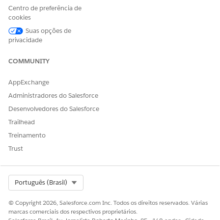
Create an enhanced case management bot from the
Centro de preferência de
cookies
template.
See
Create an Enhanced Bot from Scratch or from a
Suas opções de
Template
.
privacidade
Set up routing for your bot.
See
Route Conversations to and from Your Enhanced Bot
.
COMMUNITY
Customize your bot according to your business
requirements.
AppExchange
Administradores do Salesforce
Desenvolvedores do Salesforce
ESTE ARTIGO RESOLVEU SEU PROBLEMA?
Trailhead
Diga-nos para podermos melhorar!
Treinamento
Trust
Sim
Não
Select Org
Português (Brasil)
© Copyright 2026, Salesforce.com Inc. Todos os direitos reservados. Várias
marcas comerciais dos respectivos proprietários.