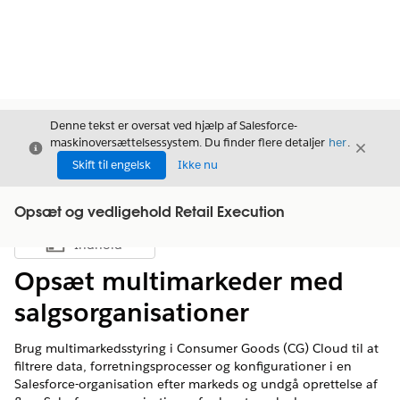
Denne tekst er oversat ved hjælp af Salesforce-
maskinoversættelsessystem. Du finder flere detaljer
her
.
Luk
Luk
Luk
Skift til engelsk
Ikke nu
Opsæt og vedligehold Retail Execution
Indhold
Vis indholdsfortegnelse
Opsæt multimarkeder med
salgsorganisationer
Brug multimarkedsstyring i Consumer Goods (CG) Cloud til at
filtrere data, forretningsprocesser og konfigurationer i en
Salesforce-organisation efter markeds og undgå oprettelse af