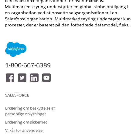
flere Salesforce-organisationer for hvert markeds.
Multimarkedsstyring understøtter en global skabelontilgang i
en organisation ved at opsætte salgsorganisationer i en
Salesforce-organisation. Multimarkedsstyring understøtter kun
processer, der er baseret på den forbedrede datamodel, f.eks.
avancerede besøg, avancerede bestillinger, salgsmapper og
avancerede kampagner. Multimarked understøttes ikke, som
er klar til brug, i detailbutikker, vurderingsopgaver,
handlingsplaner eller detailbutiks-KPI'er.
EDITIONSHEADING
1-800-667-6389
Tilgængelig i: Lightning Experience i
Professional
,
Unlimited
, og
Enterprise
Edition, der har Consumer Goods
Cloud aktiveret.
SALESFORCE
Erklæring om beskyttelse af
personlige oplysninger
Salgsorganisationer er en del af den forbedrede
BEMÆRK
Erklæring om sikkerhed
datamodel.
Vilkår for anvendelse