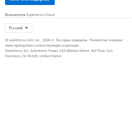
Salesforce для Европы и отдельные организации продаж CG
Cloud для каждой страны.
Используется
Experience Cloud
Select Org
Русский
© salesforce.com, inc., 2026 гг. Все права защищены. Упомянутые товарные
знаки принадлежат соответствующим владельцам.
Salesforce, Inc. Salesforce Tower, 415 Mission Street, 3rd Floor, San
Francisco, CA 94105, United States
Используя организации продаж, вы можете:
Назначение автономных пользователей одной организации
продаж
Назначение онлайн-пользователей (например, бизнес-
администраторов) одной или нескольким организациям продаж
Основные данные сегмента, например, организации и
продукты организации продаж
Основные данные сегмента, например, организации и
продукты организации продаж
Каждый пользователь в вашей компании выполняет разный набор