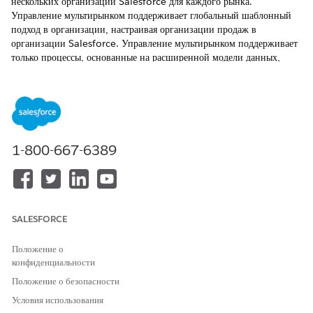
нескольких организаций Salesforce для каждого рынка.
Управление мультирынком поддерживает глобальный шаблонный
подход в организации, настраивая организации продаж в
организации Salesforce. Управление мультирынком поддерживает
только процессы, основанные на расширенной модели данных,
например, расширенные посещения, расширенные заказы, папки
продаж и расширенные рекламные акции. Мультирынок не
поддерживается для розничных магазинов, задач оценки, планов
действий или ключевых индикаторов эффективности розничных
магазинов.
1-800-667-6389
ТРЕБУЕМЫЕ ВЕРСИИ
Доступно в версиях: Lightning Experience в выпусках
Professional
Edition,
Unlimited
Edition и
Enterprise
с
включенным Consumer Goods Cloud
SALESFORCE
Положение о
конфиденциальности
Положение о безопасности
Организации продаж являются частью
ПРИМЕЧАНИЕ
Условия использования
расширенной модели данных.