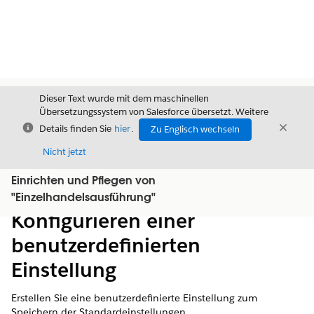
Dieser Text wurde mit dem maschinellen
Übersetzungssystem von Salesforce übersetzt. Weitere
Schließen
Schli
Details finden Sie
hier
.
Zu Englisch wechseln
Schließ
Nicht jetzt
Einrichten und Pflegen von
Inhalt
Inhalt anzeigen
"Einzelhandelsausführung"
Konfigurieren einer
benutzerdefinierten
Einstellung
Erstellen Sie eine benutzerdefinierte Einstellung zum
Speichern der Standardeinstellungen.