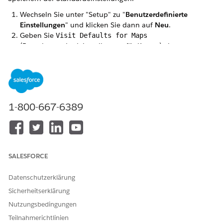
Wechseln Sie unter "Setup" zu "
Benutzerdefinierte
Einstellungen
" und klicken Sie dann auf
Neu
.
Geben Sie
Visit Defaults for Maps
(Besuchsstandardeinstellungen für Karten) als
Bezeichnung ein.
Geben Sie
als Objektnamen ein.
VisitMapsDefaults
Wählen Sie
Hierarchie
als Typ aus und speichern Sie Ihre
Änderungen.
Erstellen Sie die benutzerdefinierten Felder.
1-800-667-6389
Klicken Sie auf
Neu
, wählen Sie
Text
als Datentyp aus
und klicken Sie dann auf
Weiter
.
Geben Sie die folgenden Details ein.
SALESFORCE
ERFOR
BEZEIC
EINDEU
LÄNGE
NAME
DERLIC
Datenschutzerklärung
HNUNG
TIG
H
Sicherheitserklärung
Nutzungsbedingungen
Standar
18
DefaultP
Ja
Bei
Teilnahmerichtlinien