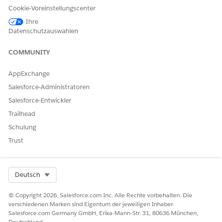
dplatz-
laceId_
Groß-
Cookie-Voreinstellungscenter
ID
_c
und
Ihre
Kleinsch
Datenschutzauswahlen
reibung
COMMUNITY
Standar
18
DefaultR
Ja
Bei
d-
ecordTy
Groß-
AppExchange
Datensa
peId__c
und
tztyp-ID
Kleinsch
Salesforce-Administratoren
reibung
Salesforce-Entwickler
Trailhead
Standar
18
DefaultV
Ja
Bei
Schulung
d-
isitTemp
Groß-
Besuchs
lateId__
und
Trust
vorlage
c
Kleinsch
n-ID
reibung
Select Org
Deutsch
Klicken Sie auf
Weiter
und speichern Sie Ihre
© Copyright 2026, Salesforce.com Inc. Alle Rechte vorbehalten. Die
Änderungen.
verschiedenen Marken sind Eigentum der jeweiligen Inhaber.
Salesforce.com Germany GmbH, Erika-Mann-Str. 31, 80636 München,
Legen Sie diese Standardwerte fest.
Deutschland