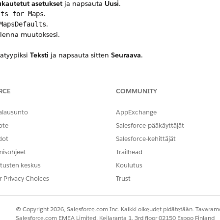
kautetut asetukset
ja napsauta
Uusi
.
.
lts for Maps
.
MapsDefaults
llenna muutoksesi.
tatyypiksi
Teksti
ja napsauta sitten
Seuraava
.
RCE
COMMUNITY
PITUUS
NIMI
PAKOLLI
alausunto
AppExchange
ote
Salesforce-pääkäyttäjät
18
DefaultPlaceId__c
Kyllä
dot
Salesforce-kehittäjät
misohjeet
Trailhead
tusten keskus
Koulutus
18
DefaultRecordTypeId
Kyllä
r Privacy Choices
Trust
__c
© Copyright 2026, Salesforce.com Inc. Kaikki oikeudet pidätetään. Tavarame
18
DefaultVisitTemplate
Kyllä
Salesforce.com EMEA Limited, Keilaranta 1, 3rd floor 02150 Espoo Finland