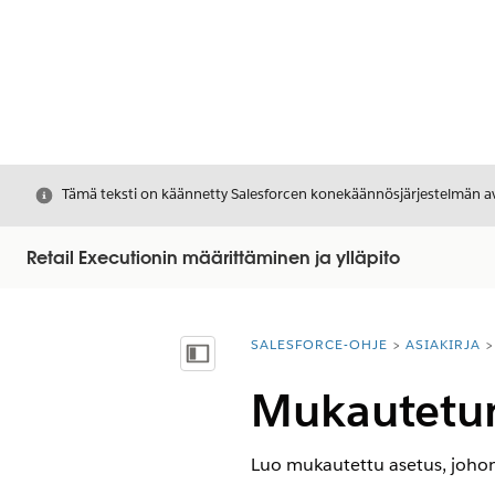
Sulje
Tämä teksti on käännetty Salesforcen konekäännösjärjestelmän avu
Retail Executionin määrittäminen ja ylläpito
SALESFORCE-OHJE
ASIAKIRJA
Olet tässä:
Näytä sisällysluettelo
Mukautetun
Luo mukautettu asetus, johon