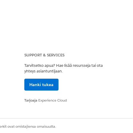
SUPPORT & SERVICES
NEN
YKSILÖIVÄ
Tarvitsetko apua? Hae lisää resursseja tai ota
yhteys asiantuntijaan.
Merkkikokoriippumat
Hanki tukea
on
Tarjoaja
Experience Cloud
Merkkikokoriippumat
on
rkit ovat omistajiensa omaisuutta.
Merkkikokoriippumat