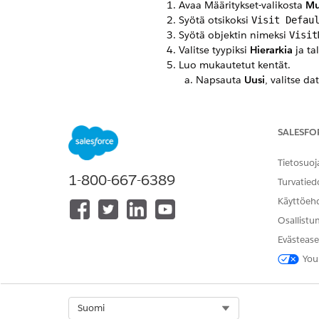
Avaa Määritykset-valikosta
Mu
Syötä otsikoksi
Visit Defau
Syötä objektin nimeksi
Visit
Valitse tyypiksi
Hierarkia
ja ta
Luo mukautetut kentät.
Napsauta
Uusi
, valitse da
Syötä nämä tiedot.
SALESFO
OTSIKKO
Tietosuoj
1-800-667-6389
Turvatied
Paikan oletustunnus
Käyttöeh
Osallistu
Evästease
Oletustietuetyypin
You
tunnus
Vierailumallin
Select Org
Suomi