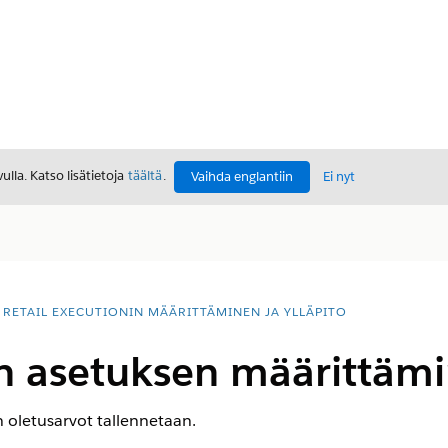
lla. Katso lisätietoja
täältä
.
Vaihda englantiin
Ei nyt
RETAIL EXECUTIONIN MÄÄRITTÄMINEN JA YLLÄPITO
 asetuksen määrittäm
 oletusarvot tallennetaan.