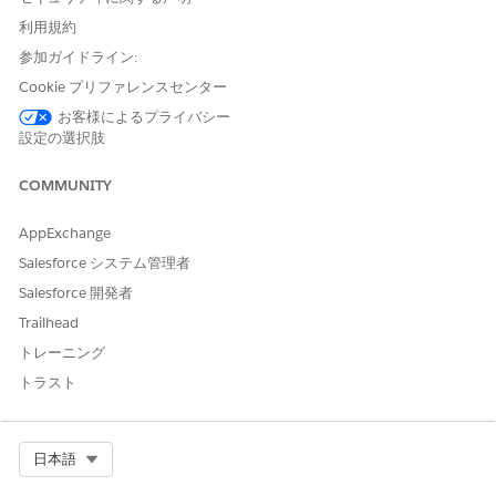
デフォル
18
DefaultR
はい
大文字と
トのレコ
ecordTy
小文字を
利用規約
ードタイ
peId__c
区別しな
参加ガイドライン:
プ ID
い
Cookie プリファレンスセンター
お客様によるプライバシー
デフォル
18
DefaultV
はい
大文字と
設定の選択肢
トの訪問
isitTemp
小文字を
テンプレ
lateId__
区別しな
COMMUNITY
ート ID
c
い
AppExchange
[次へ
] をクリックし、変更を保存します。
Salesforce システム管理者
次のデフォルト値を設定します。
Salesforce 開発者
デフォルトの場所 ID。カスタム項目のデフォルトの場所
Trailhead
レコードの ID です。
実装に応じた訪問レコードタイプ ID。
トレーニング
実装に応じた訪問テンプレート ID。
トラスト
Select Org
日本語
この記事で問題は解決されましたか?
ご意見をお待ちしております。