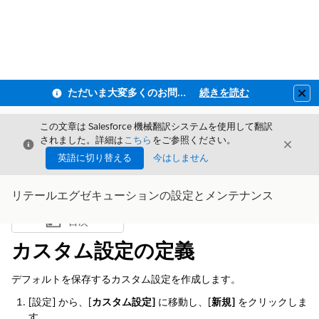
ただいま大変多くのお問い合わせをいただいており、ご連絡までにお時間を頂戴しております
続きを読む
Clo
この文章は Salesforce 機械翻訳システムを使用して翻訳
されました。詳細は
こちら
をご参照ください。
閉じる
閉じ
閉じる
英語に切り替える
今はしません
リテールエグゼキューションの設定とメンテナンス
目次
目次を表示
カスタム設定の定義
デフォルトを保存するカスタム設定を作成します。
[設定] から、[
カスタム設定]
に移動し、[
新規]
をクリックしま
す。