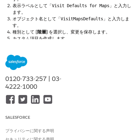
表示ラベルとして「
」と入力し
Visit Defaults for Maps
ます。
オブジェクト名として「
と入力しま
VisitMapsDefaults」
す。
種別として [
階層]
を選択し、変更を保存します。
カスタム項目を作成します。
[
新規]
をクリックし、データ型として [
テキスト]
を選択し
て、[
次へ]
をクリックします。
次の詳細情報を入力します。
0120-733-257 | 03-
表示ラ
文字数/
名前
必須
一意
4222-1000
ベル
桁数
デフォル
18
DefaultP
はい
大文字と
トの場所
laceId_
小文字を
SALESFORCE
ID
_c
区別しな
い
プライバシーに関する声明
セキュリティに関する声明