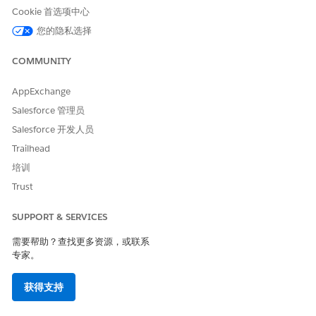
Cookie 首选项中心
单击
下一步
，保存更改。
您的隐私选择
设置这些默认值。
默认位置 ID，即自定义字段中默认位置记录的 ID。
COMMUNITY
根据您的实施，走访记录类型 ID。
根据您的实施，走访模板 ID。
AppExchange
Salesforce 管理员
Salesforce 开发人员
本文章是否解决您的问题？
Trailhead
请与我们共享您的想法，以便我们进行改进！
培训
Trust
是
否
SUPPORT & SERVICES
需要帮助？查找更多资源，或联系
专家。
获得支持