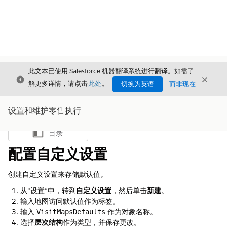
此文本已使用 Salesforce 机器翻译系统进行翻译。如需了
关闭
关闭
关闭
解更多详情，请点击
此处
。
切换为英语
而非现在
设置和维护零售执行
目录
显示目录
配置自定义设置
创建自定义设置来存储默认值。
从“设置”中，转到
自定义设置
，然后单击
新建
。
输入
作为标签。
地图访问默认值
输入
作为对象名称。
VisitMapsDefaults
选择
层次结构
作为类型，并保存更改。