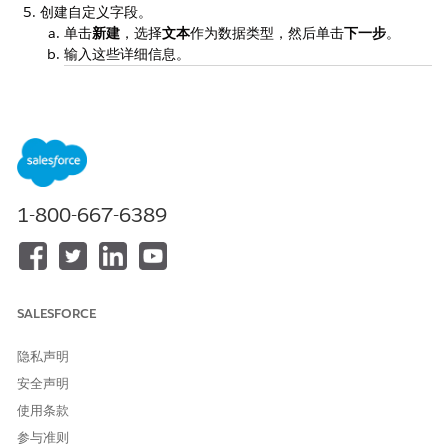
创建自定义字段。
单击
新建
，选择
文本
作为数据类型，然后单击
下一步
。
输入这些详细信息。
标签
长度
名称
必需
唯一
默认地点
18
DefaultP
是
不区分大
ID
laceId_
小写
1-800-667-6389
_c
默认记录
18
DefaultR
是
不区分大
类型 ID
ecordTy
小写
SALESFORCE
peId__c
隐私声明
默认走访
18
DefaultV
是
不区分大
安全声明
模板 ID
isitTemp
小写
lateId__
使用条款
c
参与准则