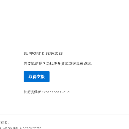
SUPPORT & SERVICES
唯一
需要協助嗎？尋找更多資源或與專家連線。
不區分大小寫
取得支援
不區分大小寫
技術提供者
Experience Cloud
不區分大小寫
別擁有者。
co, CA 94105, United States