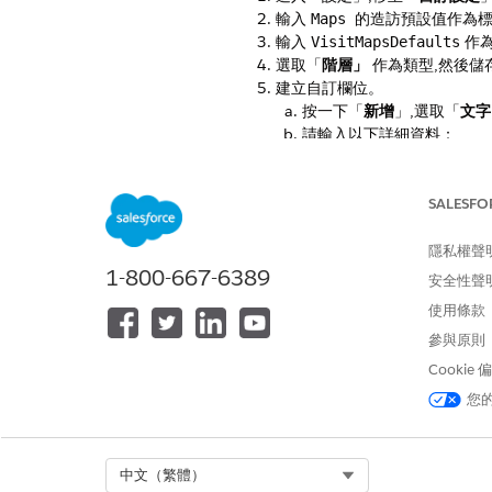
輸入
作為
Maps 的造訪預設值
輸入
作為
VisitMapsDefaults
選取「
階層」
作為類型,然後儲
建立自訂欄位。
按一下「
新增
」,選取「
文字
請輸入以下詳細資料：
SALESFO
標籤
隱私權聲
1-800-667-6389
安全性聲
預設位置識別碼
使用條款
參與原則
預設記錄類型識別碼
Cookie
您
預設造訪範本識別碼
Select Org
中文（繁體）