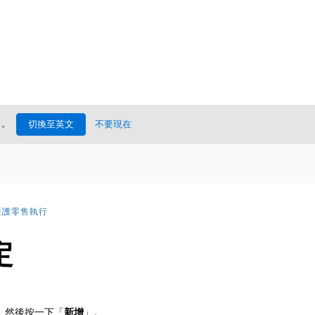
處
。
切換至英文
不要現在
維護零售執行
定
」,然後按一下「
新增
」。