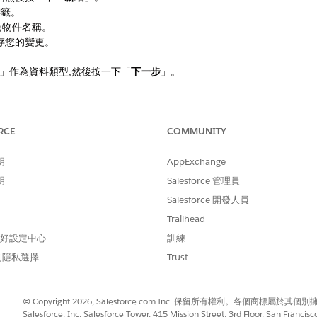
標籤。
物件名稱。
存您的變更。
」作為資料類型,然後按一下「
下一步
」。
RCE
COMMUNITY
長度
名稱
必要
明
AppExchange
明
Salesforce 管理員
18
DefaultPlaceId__c
是
Salesforce 開發人員
Trailhead
18
DefaultRecordTypeId
是
 偏好設定中心
訓練
__c
的隱私選擇
Trust
18
DefaultVisitTemplate
是
Id__c
© Copyright 2026, Salesforce.com Inc. 保留所有權利。各個商標屬於其個
Salesforce, Inc. Salesforce Tower, 415 Mission Street, 3rd Floor, San Francis