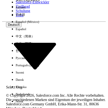
Select Org
Deutsch
Salesforce-Entwickler
Trailhead
Italiano
Erfahrung
Schulung
日本語
Trust
Español (México)
Deutsch
Español
Alle löschen
Fertig
中文（简体）
中文（繁體）
한국어
Русский
Português (Brasil)
Suomi
Dansk
Select Org
Svenska
Nederlands
© Copyright 2026, Salesforce.com Inc. Alle Rechte vorbehalten.
Die verschiedenen Marken sind Eigentum der jeweiligen Inhaber.
Norsk
Salesforce.com Germany GmbH, Erika-Mann-Str. 31, 80636
Keine Ergebnisse