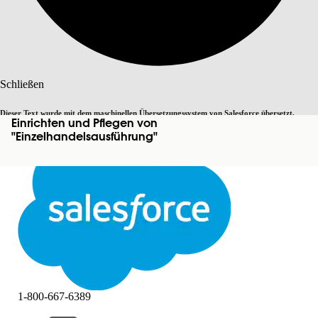
Suche
Schließen
Dieser Text wurde mit dem maschinellen Übersetzungssystem von Salesforce übersetzt.
Einrichten und Pflegen von
Zu Englisch wechseln
Nicht jetzt
Weitere Details finden Sie
hier
.
"Einzelhandelsausführung"
Schließen
Schließen
1-800-667-6389