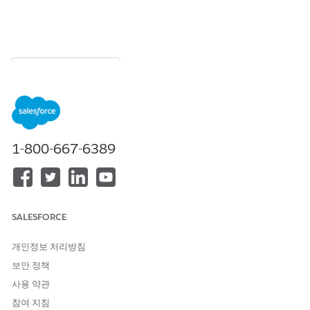
목차
목차 표시
사용자 정의 출력 개체 구성
기본적으로 맵은 이벤트로만 미리 구성되며 방문에 새 캘린더 개체
를 추가해야 합니다.
1-800-667-6389
설정에서 빠른 찾기 상자에 `설치된 패키지를 입력하고 선택합
니다.
Salesforce 지도
로 이동합니다.
구성
을 클릭한 다음,
경로 및 일정
을 선택합니다.
SALESFORCE
사용자 정의 이벤트 추가
를 클릭합니다.
Salesforce 개체로
방문
을 선택한 다음,
확인
을 클릭합니다.
개인정보 처리방침
방문 탭에서
이벤트
를 클릭하고 비활성화합니다.
방문이 예약될 때 이벤트가 생성되므로 이벤트 개체를 비활성화
보안 정책
해야 하므로 둘 다 활성화된 상태로 유지하는 경우 핵심 지도 일
사용 약관
정이 이러한 항목을 중복 항목으로 간주합니다.
참여 지침