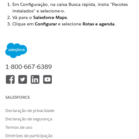
Em Configuração, na caixa Busca rápida, insira "Pacotes
instalados" e selecione-o.
Vá para o
Salesforce Maps
.
Clique em
Configurar
e selecione
Rotas e agenda
.
Clique em
Adicionar evento personalizado
.
Selecione
Visita
como o objeto do Salesforce e clique em
Confirmar
.
Na guia Visita, clique em
Event
e desative-o.
Você deve desabilitar o objeto Evento porque um evento
é criado quando uma visita é agendada, portanto, se você
1-800-667-6389
manter ambos habilitados, as Agendas de mapas
principais consideram essas entradas sobrepostas.
SALESFORCE
ESTE ARTIGO RESOLVEU SEU PROBLEMA?
Diga-nos para podermos melhorar!
Declaração de privacidade
Declaração de segurança
Sim
Não
Termos de uso
Diretrizes de participação