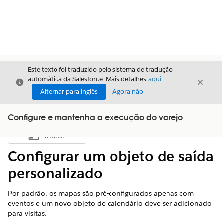
Este texto foi traduzido pelo sistema de tradução
automática da Salesforce. Mais detalhes
aqui
.
Fechar
Fecha
Fechar
Alternar para inglês
Agora não
Configure e mantenha a execução do varejo
Índice
Mostrar índice
Configurar um objeto de saída
personalizado
Por padrão, os mapas são pré-configurados apenas com
eventos e um novo objeto de calendário deve ser adicionado
para visitas.