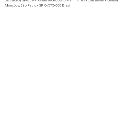
Salesforce Brasil, Av. Jornalista Roberto Marinho, 85 - 14º andar - Cidade
Monções, São Paulo - SP, 04575-000 Brasil