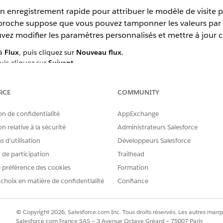
 enregistrement rapide pour attribuer le modèle de visite pa
approche suppose que vous pouvez tamponner les valeurs par 
vez modifier les paramètres personnalisés et mettre à jour 
 à
Flux
, puis cliquez sur
Nouveau flux
.
puis cliquez sur
Suivant
.
par l'enregistrement
, puis cliquez sur
Créer
.
RCE
COMMUNITY
objet.
quand, sélectionnez
un enregistrement est créé
.
on de confidentialité
AppExchange
s d'entrée, sélectionnez
Aucun
.
mises à jour
de champ rapides.
n relative à la sécurité
Administrateurs Salesforce
 d’utilisation
Développeurs Salesforce
lément Démarrer.
s sélectionnez
Mettre à jour
les enregistrements.
s de participation
Trailhead
un nom d'API pour l'élément.
 préférence des cookies
Formation
s de filtrage, sélectionnez
Condition personnalisée remplie
.
 choix en matière de confidentialité
Confiance
Entrée
1 OR (2 ET 3)
© Copyright 2026, Salesforce.com Inc. Tous droits réservés. Les autres marqu
Salesforce.com France SAS – 3 Avenue Octave Gréard – 75007 Paris