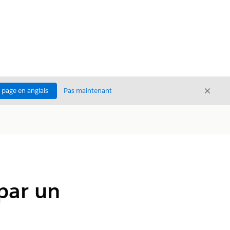
Ferme
a page en anglais
Pas maintenant
Fermer
par un