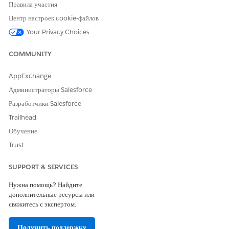
Правила участия
Имя шаблона посещения
Имя шаблона посещения.
Центр настроек cookie-файлов
Активно
Указывает, активен ли
шаблон вызова. Для
Your Privacy Choices
создания посещений можно
использовать только
COMMUNITY
активные шаблоны.
AppExchange
Тип метаданных
Тип метаданных шаблона.
Ниже перечислены
Администраторы Salesforce
варианты.
Разработчики Salesforce
Вызов
Trailhead
Визит доставки
Обучение
Продажи фургонов
Мерчандайзинг
Trust
Обслуживание
Телефон
SUPPORT & SERVICES
Организация продаж
Организация продаж
Нужна помощь? Найдите
шаблона посещения.
дополнительные ресурсы или
свяжитесь с экспертом.
Роли пользователя
Роли пользователей,
назначенные шаблону
Получить поддержку