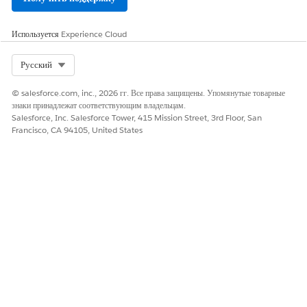
посещения. Только
пользователи с ролями,
добавленными в шаблон
Используется
Experience Cloud
посещения, могут
использовать шаблон
посещения для создания
Select Org
Русский
вызовов.
© salesforce.com, inc., 2026 гг. Все права защищены. Упомянутые товарные
Автоматический статус
Статус, назначенный
знаки принадлежат соответствующим владельцам.
посещению, созданному
Salesforce, Inc. Salesforce Tower, 415 Mission Street, 3rd Floor, San
посредством шаблона
Francisco, CA 94105, United States
посещения во время
автоматического
планирования посещения.
Ниже перечислены
варианты.
Запланировано
Завершено
Заброшено
Ответственный
Ответственный за шаблон
посещения. Поле заполняется
автоматически