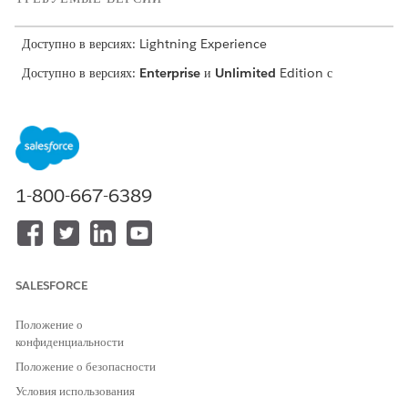
Доступно в версиях: Lightning Experience
Доступно в версиях:
Enterprise
и
Unlimited
Edition с
включенным Consumer Goods Cloud
НЕОБХОДИМЫЕ ПОЛНОМОЧИЯ ПОЛЬЗОВАТЕЛЯ
Для создания шаблона
Бизнес-администратор
посещения:
CGCloud
1-800-667-6389
ИЛИ
Бизнес-администратор
CGCloud Retail
SALESFORCE
В средстве запуска приложений найдите и выберите
«
Шаблоны посещений
», а потом нажмите «
Создать
».
Положение о
Предоставьте данные сведения:
конфиденциальности
ПОЛЕ
ОПИСАНИЕ
Положение о безопасности
Идентификация
Условия использования