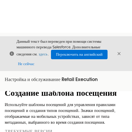
Данный текст был переведен при помощи системы
машинного перевода Salesforce. Дополнительные
Закрыть
Закры
сведения см.
здесь
.
Переключить на английский
Закрыт
Не сейчас
Настройка и обслуживание Retail Execution
Содержание
Показать содержание
Создание шаблона посещения
Используйте шаблоны посещений для управления правилами
посещений и создания типов посещений. Значки посещений,
отображаемые на мобильных устройствах, зависят от типа
метаданных, выбранного во время создания посещения.
ТРЕБУЕМЫЕ ВЕРСИИ