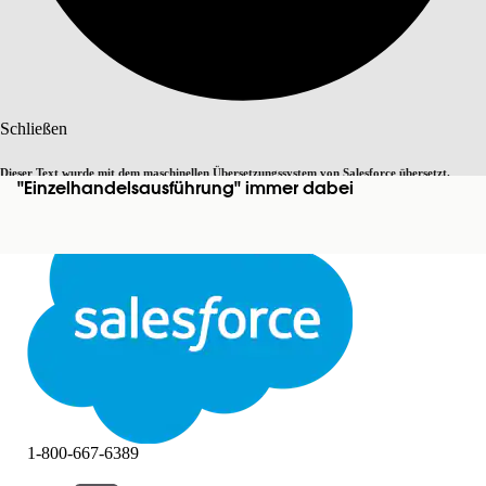
Suche
Schließen
Dieser Text wurde mit dem maschinellen Übersetzungssystem von Salesforce übersetzt.
"Einzelhandelsausführung" immer dabei
Zu Englisch wechseln
Nicht jetzt
Weitere Details finden Sie
hier
.
Schließen
Schließen
1-800-667-6389