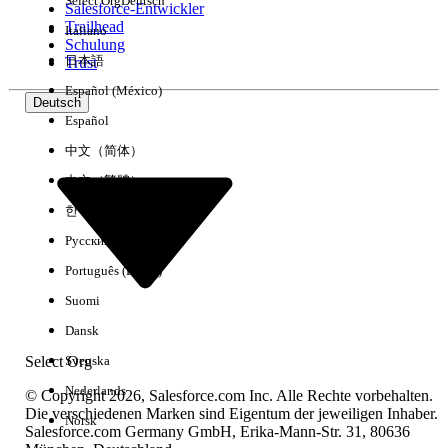
Select Org
Deutsch
Salesforce-Entwickler
Trailhead
Italiano
Erfahrung
Schulung
日本語
Trust
Español (México)
Deutsch
Español
Alle löschen
Fertig
中文（简体）
中文（繁體）
한국어
Русский
Português (Brasil)
Suomi
Dansk
Select Org
Svenska
Nederlands
© Copyright 2026, Salesforce.com Inc. Alle Rechte vorbehalten.
Die verschiedenen Marken sind Eigentum der jeweiligen Inhaber.
Norsk
Salesforce.com Germany GmbH, Erika-Mann-Str. 31, 80636
Keine Ergebnisse